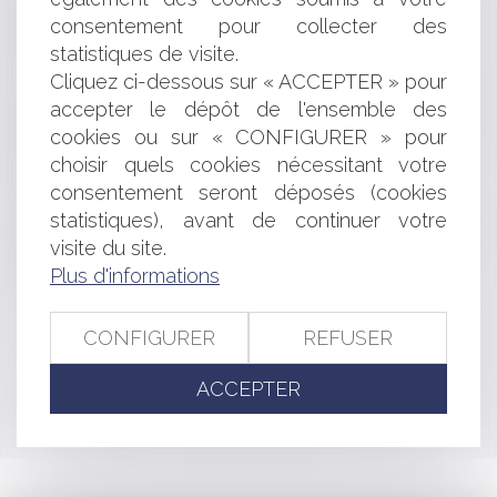
Indemnisations données par l'Etat à un époux rapatrié
consentement pour collecter des
d'Algérie et biens propres
statistiques de visite.
A quoi sert une convention collective ?
Cliquez ci-dessous sur « ACCEPTER » pour
Loi du 15 octobre 2010 complétant les dispositions
accepter le dépôt de l'ensemble des
relatives à la démocratie sociale
L'article L. 222-1 du code de justice administrative
cookies ou sur « CONFIGURER » pour
conforme à la Constitution
choisir quels cookies nécessitant votre
Garde à vue: la France condamnée par la CEDH
consentement seront déposés (cookies
Le mandat ad hoc
statistiques), avant de continuer votre
Mails d'avertissement et Hadopi: un décret publié face
visite du site.
à la résistance de Free
Plus d'informations
Le bilan de compétence en 6 questions de base
CONFIGURER
REFUSER
<<
<
...
427
428
429
430
431
432
433
...
>
ACCEPTER
>>