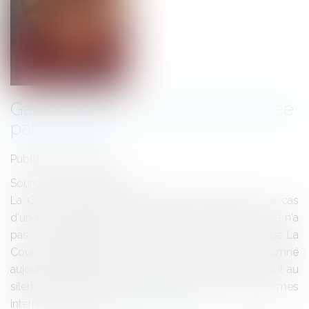
Garde à vue: la France condamnée
par la CEDH
Publié le :
14/10/2010
Source :
www.eurojuris.fr
La Cour européenne a condamné la France pour le cas
d'un homme dont le droit au silence en garde à vue n'a
pas été respecté.Le droit au silence en garde à vue La
Cour européenne des droits de l'Homme a condamné
aujourd'hui la France pour n'avoir pas respecté le droit au
silence d'une personne en garde à vue, une des "normes
internationales génér...
Lire la suite