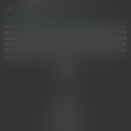
LES DERNIÈRES ACTUALITÉS
Le joug léger des monuments historiques
Pour une gestion patrimoniale des monuments historiques au
service du développement économique et touristique des
collectivités Le monument historique a longtemps été regardé
comme une charge. Le rapport que la commission de la culture du
Sénat a consacré, en juillet 2026, à la gestion des monuments
historiques invite à y voir aussi une ressour...
Lire la suite
Accueil
L'équipe
Eurojuris
Droit des affaires
Ventes aux enchères
Droit bancaire
Procédures civiles d'exécution
Honoraires