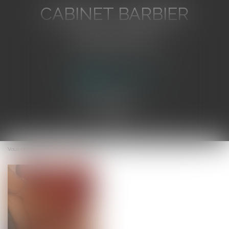
CABINET BARBIER
AVOCATS
Avocat au Barreau de Toulon
Ouvrir
le
Vous êtes ici :
Accueil
Garde à vue: la France condamnée par la CEDH
menu