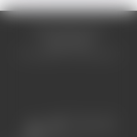
CABINET BARBIER AVOCATS
155 Avenue VAUBAN
83000 TOULON
Tél : 04 94 92 92 67 - Fax : 04 94 92 42 77