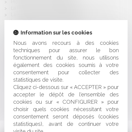
Protection du patrimoine familial
La Réforme des Associations Syndicales Libres
Le rachat d'une société en faillite
Le rachat d'une société en faillite
Le développement des éoliennes à l'épreuve du
Information sur les cookies
contentieux
How to buy a property in France ?
Nous avons recours à des cookies
La loi EVIN et le service public pénitentiaire
techniques pour assurer le bon
Acquisition from an insolvent company in France
fonctionnement du site, nous utilisons
Le rapport successoral d’une exploitation
également des cookies soumis à votre
Le prêt à usage d'un immeuble rural
consentement pour collecter des
L'enregistrement d'une marque
statistiques de visite.
Cliquez ci-dessous sur « ACCEPTER » pour
<<
<
...
524
525
526
527
528
529
530
>
accepter le dépôt de l'ensemble des
cookies ou sur « CONFIGURER » pour
>>
choisir quels cookies nécessitant votre
consentement seront déposés (cookies
statistiques), avant de continuer votre
visite du site.