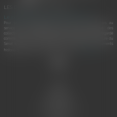
LES DERNIÈRES ACTUALITÉS
Le joug léger des monuments historiques
Pour une gestion patrimoniale des monuments historiques au
service du développement économique et touristique des
collectivités Le monument historique a longtemps été regardé
comme une charge. Le rapport que la commission de la culture du
Sénat a consacré, en juillet 2026, à la gestion des monuments
historiques invite à y voir aussi une ressour...
Lire la suite
Accueil
L'équipe
Eurojuris
Droit des affaires
Ventes aux enchères
Droit bancaire
Procédures civiles d'exécution
Honoraires