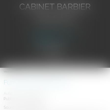
CABINET BARBIER
AVOCATS
Avocat au Barreau de Toulon
Ouvrir
le
Vous êtes ici :
Accueil
Fumer dans l'entreprise
menu
Fumer dans l'entreprise
Auteur : SEDOS CONSEIL
Publié le :
14/09/2006
Source :
www.eurojuris.fr