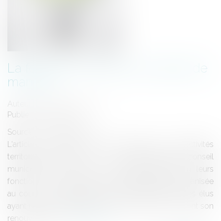
La formation des élus en début de
mandat
Auteur : PORCHET Thomas
Publié le :
11/12/2020
Source :
www.eurojuris.fr
L'article L. 2123-12 du code général des collectivités
territoriales, dispose que : " Les membres d'un conseil
municipal ont droit à une formation adaptée à leurs
fonctions. Une formation est obligatoirement organisée
au cours de la première année de mandat pour les élus
ayant reçu une délégation. Dans les trois mois suivant son
renouvelleme...
Lire la suite