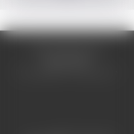
CABINET BARBIER AVOCATS
155 Avenue VAUBAN
83000 TOULON
Tél : 04 94 92 92 67 - Fax : 04 94 92 42 77