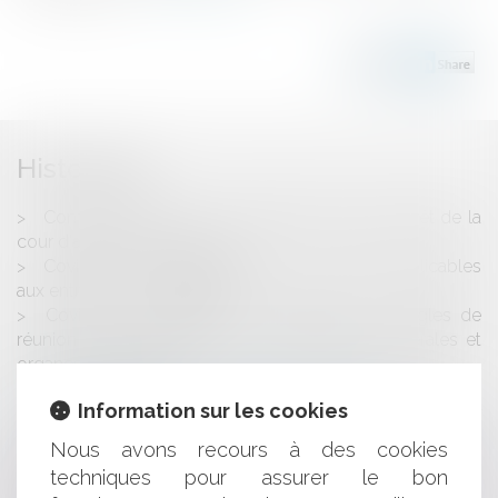
Historique
Compteur Linky : ce que change (ou pas) l'arrêt de la
cour d'appel de Bordeaux
Covid-19 : nouvelle adaptation des règles applicables
aux entreprises en difficulté
Covid-19 : prorogation et adaptation des règles de
réunion et de délibération des assemblées générales et
organes dirigeants
La formation des élus en début de mandat
Information sur les cookies
Le point sur le dispositif de réduction d’impôt pour
souscription au capital des PME
Nous avons recours à des cookies
Jamais de droit de rétractation pour l'acheteur à
techniques pour assurer le bon
distance de fournitures sur mesure