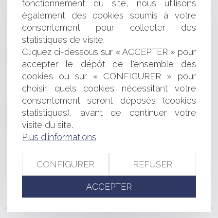
fonctionnement du site, nous utilisons
L'occupation domaniale au défi du COVID-19
également des cookies soumis à votre
La loi ASAP prolonge les mesures «difficultés des
entreprises» liées à la Covid-19
consentement pour collecter des
Du facultatif au provisoire ou la variabilité de
statistiques de visite.
l’opposabilité de la publicité foncière
Cliquez ci-dessous sur « ACCEPTER » pour
Dirigeants : panorama de vos responsabilités liées à
accepter le dépôt de l'ensemble des
l’exercice de vos missions
cookies ou sur « CONFIGURER » pour
Le cautionnement confronté à la Convention
choisir quels cookies nécessitant votre
européenne des droits de l’homme
consentement seront déposés (cookies
Fiscalité et occupation domaniale : Chambord fait de la
statistiques), avant de continuer votre
résistance !
Mon contrat contient une clause d’arbitrage : Dois-je
visite du site.
paniquer ?
Plus d'informations
Le remplacement du maire empêché dans la
plénitude de ses fonctions
CONFIGURER
REFUSER
Le vendeur professionnel n'est pas tenu d'informer
l'acheteur sur des points qu'il connaît déjà
ACCEPTER
<<
<
...
155
156
157
158
159
160
161
...
>
>>