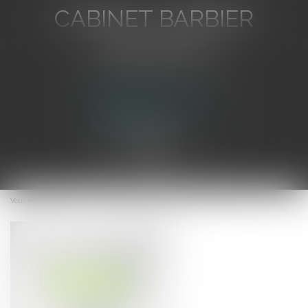
CABINET BARBIER
AVOCATS
Avocat au Barreau de Toulon
Ouvrir
le
Vous êtes ici :
Accueil
La formation des élus en début de mandat
menu