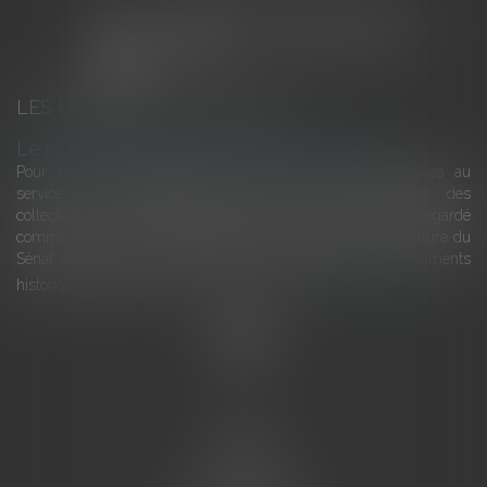
LES DERNIÈRES ACTUALITÉS
Le joug léger des monuments historiques
Pour une gestion patrimoniale des monuments historiques au
service du développement économique et touristique des
collectivités Le monument historique a longtemps été regardé
comme une charge. Le rapport que la commission de la culture du
Sénat a consacré, en juillet 2026, à la gestion des monuments
historiques invite à y voir aussi une ressour...
Lire la suite
Accueil
L'équipe
Eurojuris
Droit des affaires