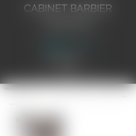
CABINET BARBIER
AVOCATS
Avocat au Barreau de Toulon
Ouvrir
le
Vous êtes ici :
Accueil
menu
Forfait en jours : de nouvelles dispositions conventionnelles jugées
insuffisantes