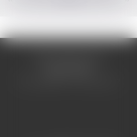
<<
<
...
82
83
84
85
86
87
88
...
>
>>
CABINET BARBIER AVOCATS
155 Avenue VAUBAN
83000 TOULON
Tél : 04 94 92 92 67 - Fax : 04 94 92 42 77