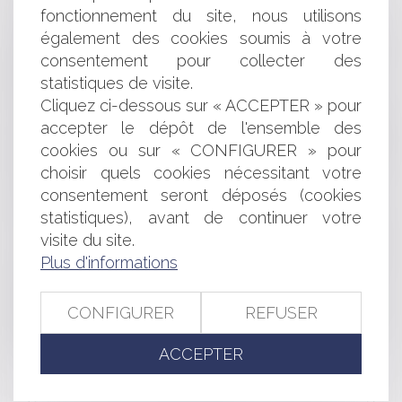
Scale-up : les secrets de leur réussite
fonctionnement du site, nous utilisons
La donation-partage, même faite par actes séparés,
également des cookies soumis à votre
suppose une répartition de biens effectuée par le
consentement pour collecter des
disposant
statistiques de visite.
Procédure de surendettement : incompatibilité avec la
Cliquez ci-dessous sur « ACCEPTER » pour
déchéance du terme du prêt
accepter le dépôt de l'ensemble des
La personnalité morale d'une société dissoute subsiste
aussi longtemps que ses droits et obligations à caractère
cookies ou sur « CONFIGURER » pour
social ne sont pas liquidés
choisir quels cookies nécessitant votre
L'intégration de nouvelles communes face à l’érosion
consentement seront déposés (cookies
du littoral
statistiques), avant de continuer votre
Précisions sur l’indemnisation des victimes d’infraction
visite du site.
La zone des 50 pas géométriques face à l’érosion
Plus d'informations
côtière
Cession de parts sociales : effets de la présomption de
solidarité
CONFIGURER
REFUSER
Eclairages sur l’action de l’employeur en répétition de
l’indu
ACCEPTER