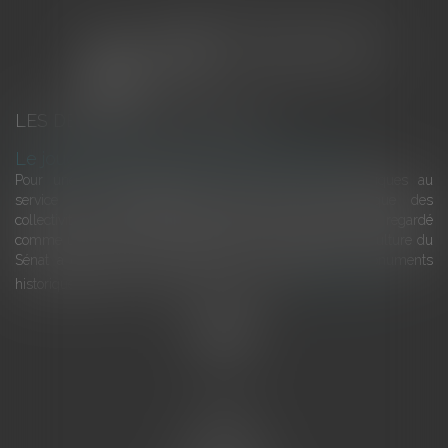
LES DERNIÈRES ACTUALITÉS
Le joug léger des monuments historiques
Pour une gestion patrimoniale des monuments historiques au
service du développement économique et touristique des
collectivités Le monument historique a longtemps été regardé
comme une charge. Le rapport que la commission de la culture du
Sénat a consacré, en juillet 2026, à la gestion des monuments
historiques invite à y voir aussi une ressour...
Lire la suite
Accueil
L'équipe
Eurojuris