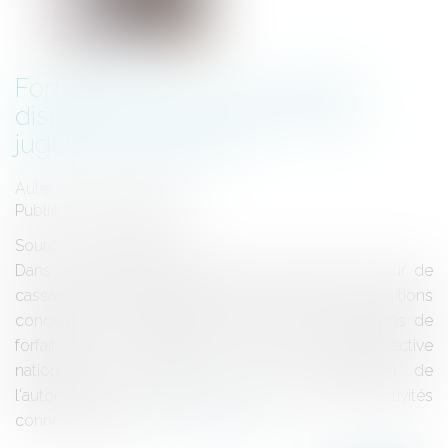
Forfait en jours : de nouvelles
dispositions conventionnelles
jugées insuffisantes
Auteur : D'HERBAIS Louis
Publié le :
05/10/2023
Source :
www.eurojuris.fr
Dans un arrêt du 5 juillet 2023 (n°21-23.222) la Cour de
cassation s’est attachée à mettre à néant les dispositions
concernant les modalités de suivi des conventions de
forfait-jours énoncées au sein de la Convention collective
nationale du commerce et de la réparation de
l'automobile, du cycle et du motocycle et des activités
connexes, ainsi qu...
Lire la suite