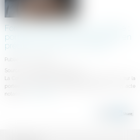
Force exécutoire de l’acte notarié :
portée de la formule exécutoire en
présence d’une sous-caution
Publié le :
09/04/2025
Source :
www.lemag-juridique.com
La Cour de cassation a été appelée à se prononcer sur la
portée d’une formule exécutoire apposée sur un acte
notarié...
Lire la suite