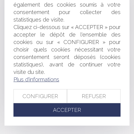
Créateurs d'entreprise : modification des règles de
également des cookies soumis à votre
l'ARCE et de l’ARE au 1er avril 2025
consentement pour collecter des
Un rapport d'expertise judiciaire ne peut-être opposé à
statistiques de visite.
un tiers que si ses conclusions sont corroborées par
d'autres éléments du dossier
Cliquez ci-dessous sur « ACCEPTER » pour
Contrat de soutien aux jeunes sportifs : dernières
accepter le dépôt de l'ensemble des
précisions sur les clauses abusives
cookies ou sur « CONFIGURER » pour
Compétence internationale des juridictions françaises :
choisir quels cookies nécessitant votre
nature délictuelle de l’action en rupture brutale !
consentement seront déposés (cookies
Présentation du Baromètre 2024 des fusions et
statistiques), avant de continuer votre
acquisitions dans le secteur de l'assurance en Europe de
visite du site.
FTI Consulting
Plus d'informations
Créance antérieure et non-concurrence : deux rappels
de la Cour de cassation
Propriétaires de chevaux et entraîneurs : L'intérêt
CONFIGURER
REFUSER
majeur du contrat d'entraînement et de pension
ACCEPTER
<<
<
...
29
30
31
32
33
34
35
...
>
>>