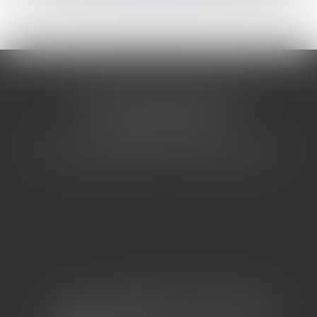
CABINET BARBIER AVOCATS
155 Avenue VAUBAN
83000 TOULON
Tél : 04 94 92 92 67 - Fax : 04 94 92 42 77