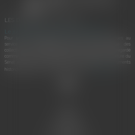
LES DERNIÈRES ACTUALITÉS
Le joug léger des monuments historiques
Pour une gestion patrimoniale des monuments historiques au
service du développement économique et touristique des
collectivités Le monument historique a longtemps été regardé
comme une charge. Le rapport que la commission de la culture du
Sénat a consacré, en juillet 2026, à la gestion des monuments
historiques invite à y voir aussi une ressour...
Lire la suite
Accueil
L'équipe
Eurojuris
Droit des affaires
Ventes aux enchères
Droit bancaire