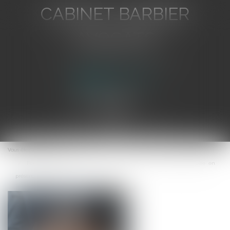
CABINET BARBIER
AVOCATS
Avocat au Barreau de Toulon
Ouvrir
le
Vous êtes ici :
Accueil
menu
Force exécutoire de l’acte notarié : portée de la formule exécutoire en
présence d’une sous-caution