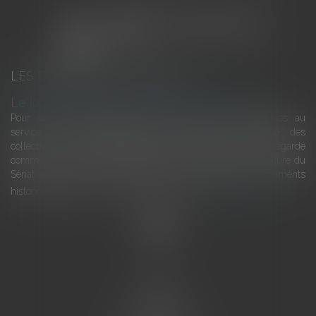
LES DERNIÈRES ACTUALITÉS
Le joug léger des monuments historiques
Pour une gestion patrimoniale des monuments historiques au
service du développement économique et touristique des
collectivités Le monument historique a longtemps été regardé
comme une charge. Le rapport que la commission de la culture du
Sénat a consacré, en juillet 2026, à la gestion des monuments
historiques invite à y voir aussi une ressour...
Lire la suite
Accueil
L'équipe
Eurojuris
Droit des affaires