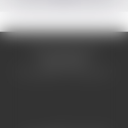
CABINET BARBIER AVOCATS
155 Avenue VAUBAN
83000 TOULON
Tél : 04 94 92 92 67 - Fax : 04 94 92 42 77