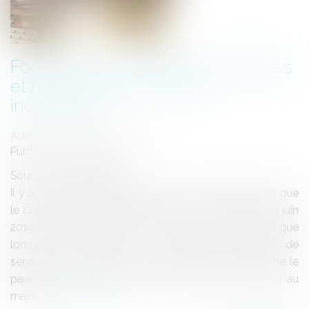
Fonctionnaire, décharge d'activités
et maintien des primes et
indemnités
Auteur : DROUINEAU Thomas
Publié le :
23/01/2020
Source :
www.eurojuris.fr
Il y a certaines évidences qu'il est bon de rappeler ce que
le conseil d'État vient de faire dans une décision du 4 juin
2019 rendue sous le numéro 426 404. Il est établi que
lorsqu'un fonctionnaire en décharge d'activités de
services pour l'exercice d'un mandat syndical réclame le
paiement des sommes qui lui sont dues, il a le droit au
maint...
Lire la suite