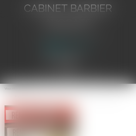
CABINET BARBIER
AVOCATS
Avocat au Barreau de Toulon
Ouvrir
le
Vous êtes ici :
Accueil
menu
Fonctionnaire, décharge d'activités et maintien des primes et indemnités