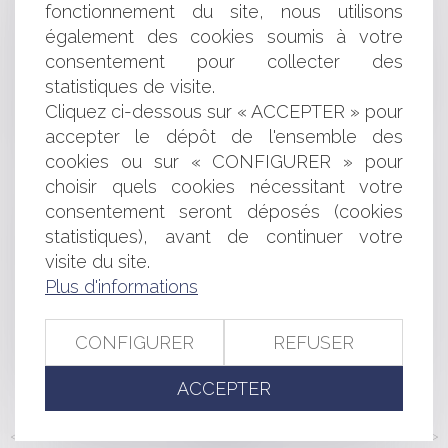
fonctionnement du site, nous utilisons
liste électorale ?
également des cookies soumis à votre
Dissolution d'une société civile : la durée du mandat du
consentement pour collecter des
liquidateur amiable n'est pas limitée
statistiques de visite.
Parution du décret sur l’interdiction des plastiques à
usage unique: une nouvelle étape dans l'interdiction du
Cliquez ci-dessous sur « ACCEPTER » pour
plastique
accepter le dépôt de l'ensemble des
Le bornage
cookies ou sur « CONFIGURER » pour
Vente immobilière : devoir d'information de l'agent
choisir quels cookies nécessitant votre
immobilier sur la présence de mérules
consentement seront déposés (cookies
Avis conforme de l’ACPR et procédure collective d’un
statistiques), avant de continuer votre
établissement financier
visite du site.
Arrêté du 23 décembre 2019 relatif à la fixation du taux
de l'intérêt légal
Plus d'informations
Les modalités de rémunération de l'architecte en cas
de modification de programme
CONFIGURER
REFUSER
L'autorité territoriale doit rappeler aux adjoints le
nécessaire respect du volume horaire des agents
ACCEPTER
<<
<
...
187
188
189
190
191
192
193
...
>
>>