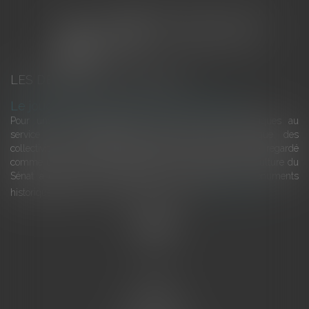
LES DERNIÈRES ACTUALITÉS
Le joug léger des monuments historiques
Pour une gestion patrimoniale des monuments historiques au
service du développement économique et touristique des
collectivités Le monument historique a longtemps été regardé
comme une charge. Le rapport que la commission de la culture du
Sénat a consacré, en juillet 2026, à la gestion des monuments
historiques invite à y voir aussi une ressour...
Lire la suite
Accueil
L'équipe
Eurojuris