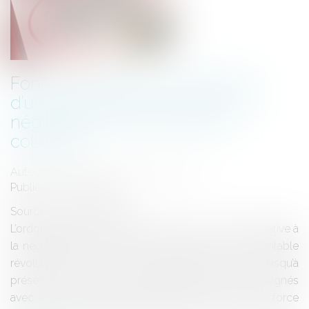
Fonction publique : publication
d’une ordonnance relative à la
négociation et aux accords
collectifs
Auteur : VARRON CHARRIER Capucine
Publié le :
01/04/2021
Source :
www.eurojuris.fr
L’ordonnance du 17 février 2021 (Ord. n° 2021-174) relative à
la négociation et aux accords collectifs est une véritable
révolution dans la fonction publique Française. Jusqu’à
présent, dans la fonction publique, les accords signés
avec les organisations syndicales n’avaient aucune force