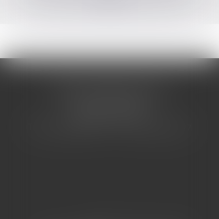
CABINET BARBIER AVOCATS
155 Avenue VAUBAN
83000 TOULON
Tél : 04 94 92 92 67 - Fax : 04 94 92 42 77