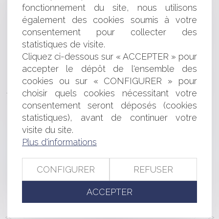
Une cession forcée d’actions prévue par un pacte peut
fonctionnement du site, nous utilisons
être ordonnée malgré un litige sur le prix
également des cookies soumis à votre
Délit d'exploitation d'une installation classée pour la
consentement pour collecter des
protection de l'environnement et application de la loi
statistiques de visite.
Sous-traitance : pas de condition suspensive pour la
Cliquez ci-dessous sur « ACCEPTER » pour
caution de l’entrepreneur principal
Entente illégale : un cartel du sandwich sanctionné
accepter le dépôt de l'ensemble des
Contentieux disciplinaire des médecins : la qualification
cookies ou sur « CONFIGURER » pour
juridique du certificat de complaisance
choisir quels cookies nécessitant votre
La saisie immobilière est-elle soluble dans le
consentement seront déposés (cookies
surendettement ?
statistiques), avant de continuer votre
Responsabilité pour insuffisance d’actif : voyage au
visite du site.
cœur de la notion de simple négligence
Plus d'informations
Fonction publique : publication d’une ordonnance
relative à la négociation et aux accords collectifs
Rémunération du gérant de SARL
CONFIGURER
REFUSER
Requalification d'un prêt familial non remboursé en
donation indirecte
ACCEPTER
<<
<
...
147
148
149
150
151
152
153
...
>
>>