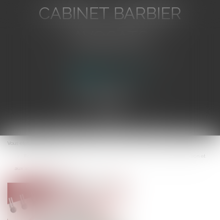
CABINET BARBIER
AVOCATS
Avocat au Barreau de Toulon
Ouvrir
le
Vous êtes ici :
Accueil
menu
Fonction publique : publication d’une ordonnance relative à la négociation et
aux accords collectifs