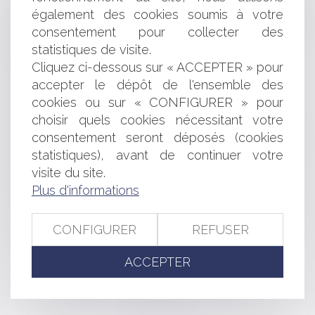
Matériel électrique : l’Autorité prononce une sanction
également des cookies soumis à votre
de 470 millions d’euros à l’encontre des fabricants
consentement pour collecter des
Schneider Electric et Legrand et des distributeurs Rexel et
statistiques de visite.
Sonepar
Cliquez ci-dessous sur « ACCEPTER » pour
Dossier de surendettement : précisions sur l’action en
accepter le dépôt de l'ensemble des
relevé de forclusion
Bail à construction : conséquences de la résiliation
cookies ou sur « CONFIGURER » pour
amiable et défaut d'entretien
choisir quels cookies nécessitant votre
Enercoop Midi-Pyrénées lance une levée de fonds
consentement seront déposés (cookies
citoyenne pour développer de nouveaux parcs solaires
statistiques), avant de continuer votre
Nullité d’un contrat de location avec option d’achat
visite du site.
pour défaut de contrepartie personnelle
Plus d'informations
Fin du portail public pour la facturation électronique ?
Valoriser son entreprise et optimiser sa transmission
L'habitabilité de l'ouvrage pour seul critère de la
CONFIGURER
REFUSER
réception judiciaire
ACCEPTER
<<
<
...
45
46
47
48
49
50
51
...
>
>>