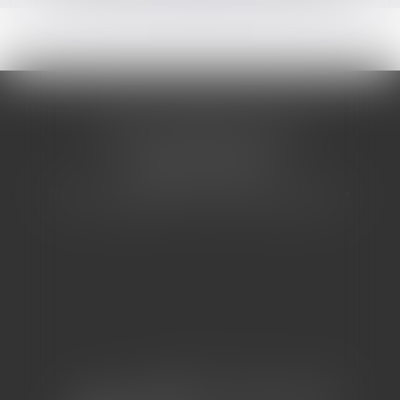
CABINET BARBIER AVOCATS
155 Avenue VAUBAN
83000 TOULON
Tél : 04 94 92 92 67 - Fax : 04 94 92 42 77