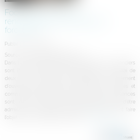
Focus sur les cas de
renouvellement du délai de
forclusion
Publié le :
08/11/2024
Source :
www.lemag-juridique.com
Dans le cadre d’une procédure collective, les créanciers
sont invités à déclarer leurs créances dans un délai de
deux mois à partir de la publication du jugement
d’ouverture au bulletin officiel des annonces civiles et
commerciales (BODACC). À cette occasion, les créances
sont dans un premier temps vérifiées, avant d’être
admises à la procédure. Cependant, elles peuvent faire
l’objet d’une contestation sérieuse...
Lire la suite