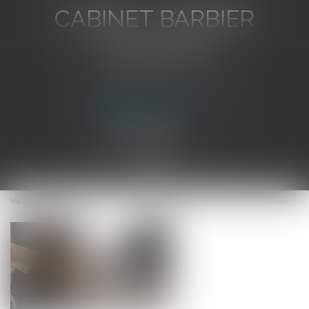
CABINET BARBIER
AVOCATS
Avocat au Barreau de Toulon
Ouvrir
le
Vous êtes ici :
Accueil
Focus sur les cas de renouvellement du délai de forclusion
menu