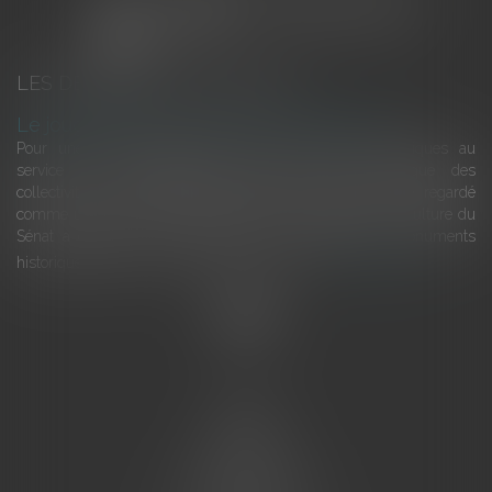
LES DERNIÈRES ACTUALITÉS
Le joug léger des monuments historiques
Pour une gestion patrimoniale des monuments historiques au
service du développement économique et touristique des
collectivités Le monument historique a longtemps été regardé
comme une charge. Le rapport que la commission de la culture du
Sénat a consacré, en juillet 2026, à la gestion des monuments
historiques invite à y voir aussi une ressour...
Lire la suite
Accueil
L'équipe
Eurojuris
Droit des affaires
Ventes aux enchères