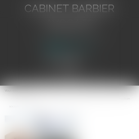
CABINET BARBIER
AVOCATS
Avocat au Barreau de Toulon
Ouvrir
le
Vous êtes ici :
Accueil
menu
Fixation des seuils pour l'obligation anticipée d'effectuer la déclaration
sociale nominative