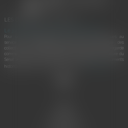
LES DERNIÈRES ACTUALITÉS
Le joug léger des monuments historiques
Pour une gestion patrimoniale des monuments historiques au
service du développement économique et touristique des
collectivités Le monument historique a longtemps été regardé
comme une charge. Le rapport que la commission de la culture du
Sénat a consacré, en juillet 2026, à la gestion des monuments
historiques invite à y voir aussi une ressour...
Lire la suite
Accueil
L'équipe
Eurojuris
Droit des affaires
Ventes aux enchères
Droit bancaire