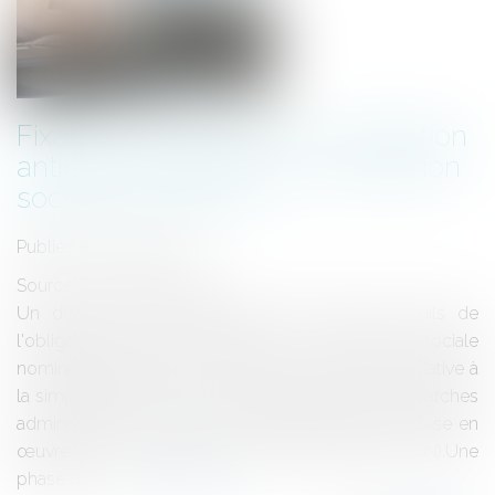
Fixation des seuils pour l'obligation
anticipée d'effectuer la déclaration
sociale nominative
Publié le :
09/10/2014
Source :
www.eurojuris.fr
Un décret du 24 septembre 2014 fixe les seuils de
l'obligation anticipée d'effectuer la déclaration sociale
nominative.L'article 35 de la loi du 22 mars 2012 relative à
la simplification du droit et à l'allégement des démarches
administratives a prévu deux grandes étapes de mise en
œuvre de la déclaration sociale nominative (DSN).Une
phase de vo...
Lire la suite