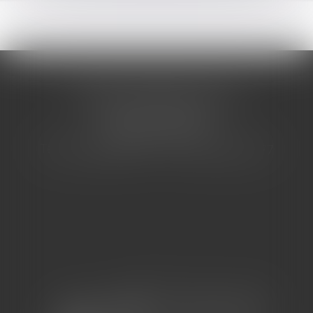
CABINET BARBIER AVOCATS
155 Avenue VAUBAN
83000 TOULON
Tél : 04 94 92 92 67 - Fax : 04 94 92 42 77