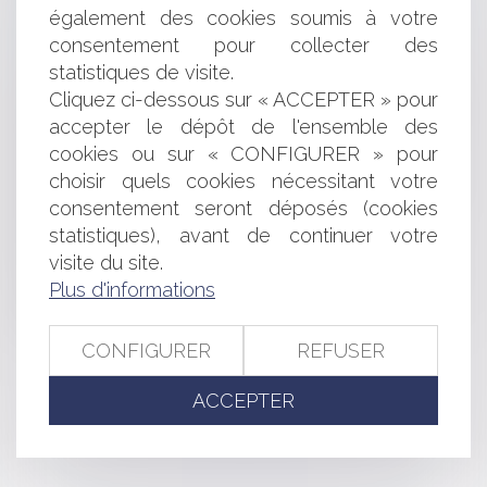
Fixation des seuils pour l'obligation anticipée
également des cookies soumis à votre
d'effectuer la déclaration sociale nominative
consentement pour collecter des
Les droits de succession du veuf en Espagne
statistiques de visite.
Le rôle du médiateur dans l’accord extrajudiciaire de
paiement en Espagne (AEP)
Cliquez ci-dessous sur « ACCEPTER » pour
Encadrement de la publicité des dispositifs
accepter le dépôt de l'ensemble des
électroniques de vapotage
cookies ou sur « CONFIGURER » pour
Jules Ferry 3.0, bâtir une école créative et juste dans un
choisir quels cookies nécessitant votre
monde numérique
consentement seront déposés (cookies
Expropriation : Date de référence pour fixation de
statistiques), avant de continuer votre
l'indemnité
visite du site.
Constitution de partie civile d'une collectivité
Plus d'informations
Les conséquences de la prochaine réforme fiscale en
Espagne
CONFIGURER
REFUSER
<<
<
...
317
318
319
320
321
322
323
...
>
ACCEPTER
>>