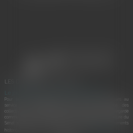
LES DERNIÈRES ACTUALITÉS
Le joug léger des monuments historiques
Pour une gestion patrimoniale des monuments historiques au
service du développement économique et touristique des
collectivités Le monument historique a longtemps été regardé
comme une charge. Le rapport que la commission de la culture du
Sénat a consacré, en juillet 2026, à la gestion des monuments
historiques invite à y voir aussi une ressour...
Lire la suite