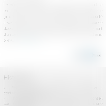
Le décret n° 2014-1715 du 30 décembre 2014 fixant le
montant du capital décès a été publié au Journal officiel le
31 décembre 2014.La loi de financement de la sécurité
sociale pour 2015 a réformé le dispositif de l'assurance
décès prévoyant dans certaines conditions le versement
d'un capital aux ayants droit d'un assuré décédé.Il est ainsi
prévu...
Lire la suite
Historique
Bail commercial - procédure de résiliation -
contestations sérieuses (non)
Incompatibilité entre le mandat de conseil
communautaire et un emploi salarié au sein d'une