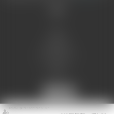
Accueil
L'équipe
Eurojuris
Droit des affaires
Ventes aux enchères
Droit bancaire
Procédures civiles d'exécution
Honoraires
Contact
Assistantes juridiques
Actus
Articles
Septeo Digital & Services © 2016
Mentions légales
Plan du site