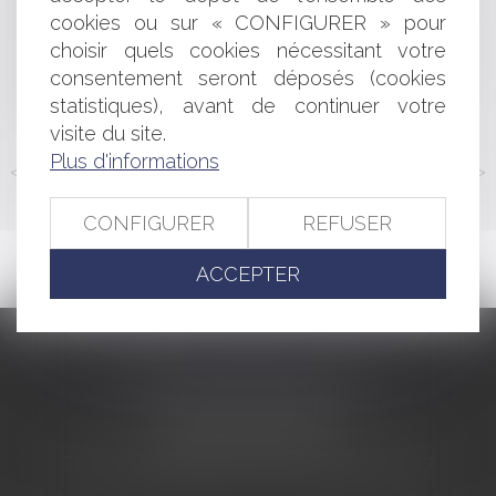
2014-1661 du 29 décembre 2014
cookies ou sur « CONFIGURER » pour
Le devoir de conseil de l'architecte concerne
choisir quels cookies nécessitant votre
également les questions juridiques de droit privé
Gardes champêtres, gendarmes et militaires au conseil
consentement seront déposés (cookies
municipal
statistiques), avant de continuer votre
visite du site.
Plus d'informations
<<
<
...
312
313
314
315
316
317
318
...
>
>>
CONFIGURER
REFUSER
ACCEPTER
CABINET BARBIER AVOCATS
155 Avenue VAUBAN
83000 TOULON
Tél : 04 94 92 92 67 - Fax : 04 94 92 42 77