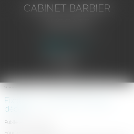
CABINET BARBIER
AVOCATS
Avocat au Barreau de Toulon
Ouvrir
le
Vous êtes ici :
Accueil
Fixation du montant du capital décès
menu
Fixation du montant du capital
décès
Publié le :
22/01/2015
Source :
www.eurojuris.fr