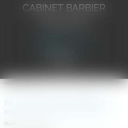
CABINET BARBIER
AVOCATS
Avocat au Barreau de Toulon
Ouvrir
le
Vous êtes ici :
Accueil
menu
Fin de la «guerre de la banane» entre l'UE et l'Amérique latine
Fin de la «guerre de la banane»
entre l'UE et l'Amérique latine
Publié le :
16/12/2009