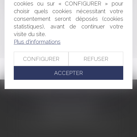
Entreprise résiliée d’un marché public et intervention
cookies ou sur « CONFIGURER » pour
d’une entreprise tierce
choisir quels cookies nécessitant votre
consentement seront déposés (cookies
statistiques), avant de continuer votre
<<
<
...
451
452
453
454
455
456
457
...
>
visite du site.
Plus d'informations
>>
CONFIGURER
REFUSER
ACCEPTER
CABINET BARBIER AVOCATS
155 Avenue VAUBAN
83000 TOULON
Tél : 04 94 92 92 67 - Fax : 04 94 92 42 77