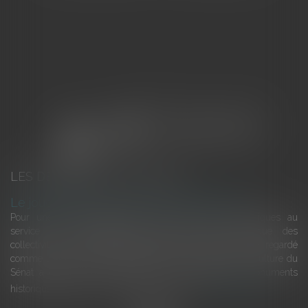
LES DERNIÈRES ACTUALITÉS
Le joug léger des monuments historiques
Pour une gestion patrimoniale des monuments historiques au
service du développement économique et touristique des
collectivités Le monument historique a longtemps été regardé
comme une charge. Le rapport que la commission de la culture du
Sénat a consacré, en juillet 2026, à la gestion des monuments
historiques invite à y voir aussi une ressour...
Lire la suite