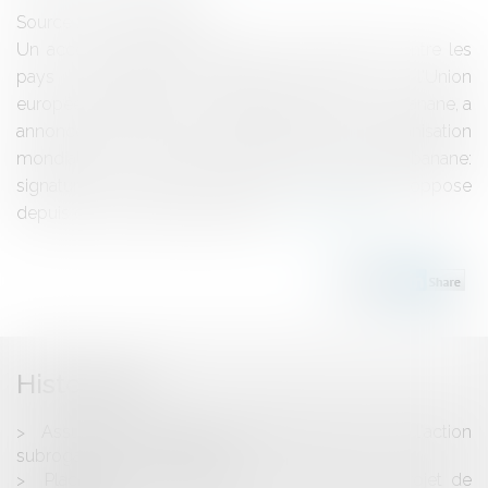
Source :
www.eurojuris.fr
Un accord a été paraphé mardi 15 décembre entre les
pays producteurs d'Amérique latine et l'Union
européenne mettant fin à la longue guerre de la banane, a
annoncé la mission de l'Equateur auprès de l'Organisation
mondiale du commerce (OMC).Commerce de la banane:
signature d'un accordLa "guerre de la banane" oppose
depuis des décennies Bruxelles...
Lire la suite
Historique
Assurance "dommages ouvrages": exercice de l'action
subrogatoire avant paiement
Placement de produit: le CSA adopte un projet de