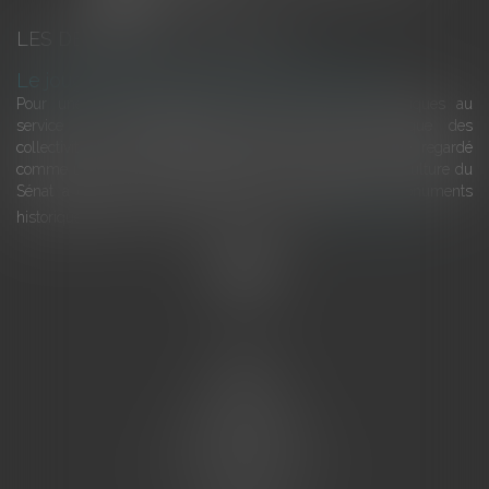
LES DERNIÈRES ACTUALITÉS
Le joug léger des monuments historiques
Pour une gestion patrimoniale des monuments historiques au
service du développement économique et touristique des
collectivités Le monument historique a longtemps été regardé
comme une charge. Le rapport que la commission de la culture du
Sénat a consacré, en juillet 2026, à la gestion des monuments
historiques invite à y voir aussi une ressour...
Lire la suite
Accueil
L'équipe
Eurojuris
Droit des affaires
Ventes aux enchères
Droit bancaire
Procédures civiles d'exécution
Honoraires