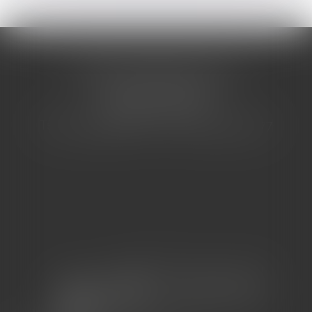
CABINET BARBIER AVOCATS
155 Avenue VAUBAN
83000 TOULON
Tél : 04 94 92 92 67 - Fax : 04 94 92 42 77