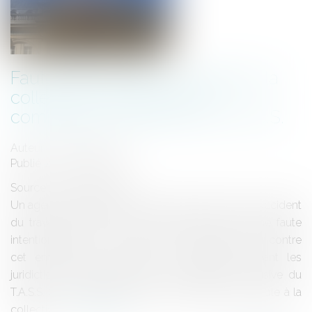
Faute inexcusable imputable à la
collectivité employeur et
compétence exclusive du T.A.S.S.
Auteur : ROGER Philippe
Publié le :
09/09/2013
Source :
www.eurojuris.fr
Un agent contractuel de droit public victime d’un accident
du travail, dès lors qu'il ne se prévaut pas d'une faute
intentionnelle de son employeur, ne peut exercer contre
cet employeur une action en réparation devant les
juridictions administratives.La compétence exclusive du
T.A.S.S. (1) en matière de faute inexcusable imputable à la
collectiv...
Lire la suite