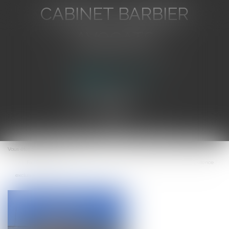
CABINET BARBIER
AVOCATS
Avocat au Barreau de Toulon
Ouvrir
le
Vous êtes ici :
Accueil
menu
Faute inexcusable imputable à la collectivité employeur et compétence
exclusive du T.A.S.S.