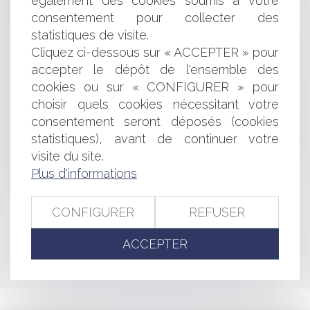
également des cookies soumis à votre
activités bancaires du secteur public
consentement pour collecter des
Création d'un Observatoire national du suicide
statistiques de visite.
EPCI et mise en œuvre du schéma départemental
Cliquez ci-dessous sur « ACCEPTER » pour
d'accueil des gens du voyage
accepter le dépôt de l'ensemble des
Réglementation applicable aux stages en entreprises
Jeunes Entreprises Innovantes (JEI): des précisions
cookies ou sur « CONFIGURER » pour
Contentieux du permis de construire: lutte contre les
choisir quels cookies nécessitant votre
recours malveillants
consentement seront déposés (cookies
Fixation du barème indicatif de la valeur vénale
statistiques), avant de continuer votre
moyenne des terres agricoles en 2012
visite du site.
Faute inexcusable imputable à la collectivité
Plus d'informations
employeur et compétence exclusive du T.A.S.S.
CONFIGURER
REFUSER
<<
<
...
345
346
347
348
349
350
351
...
>
ACCEPTER
>>