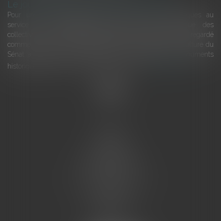
Le joug léger des monuments historiques
Pour une gestion patrimoniale des monuments historiques au
service du développement économique et touristique des
collectivités Le monument historique a longtemps été regardé
comme une charge. Le rapport que la commission de la culture du
Sénat a consacré, en juillet 2026, à la gestion des monuments
historiques invite à y voir aussi une ressour...
Lire la suite
Accueil
L'équipe
Eurojuris
Droit des affaires
Ventes aux enchères
Droit bancaire
Procédures civiles d'exécution
Honoraires
Contact
Assistantes juridiques
Actus