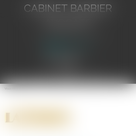
CABINET BARBIER
AVOCATS
Avocat au Barreau de Toulon
Ouvrir
le
Vous êtes ici :
Accueil
Les faillites d’entreprises continuent à reculer - La Croix
menu