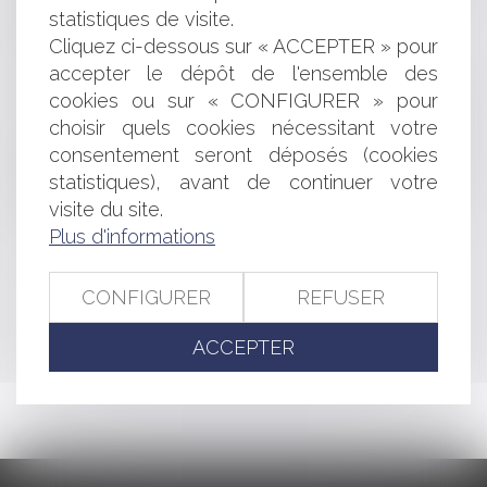
attentive des règlements
statistiques de visite.
La concurrence déloyale
Cliquez ci-dessous sur « ACCEPTER » pour
Quelques précisions sur la réception judiciaire
accepter le dépôt de l'ensemble des
Sécurité et consommation : comprendre le marquage
cookies ou sur « CONFIGURER » pour
CE
choisir quels cookies nécessitant votre
Précisions sur le pouvoir d'office du Juge des saisies
consentement seront déposés (cookies
immobilières en matière de prescription
statistiques), avant de continuer votre
Le droit propre du débiteur de contester la transaction
autorisée par le juge commissaire
visite du site.
Plus d'informations
<<
<
...
239
240
241
242
243
244
245
...
>
CONFIGURER
REFUSER
>>
ACCEPTER