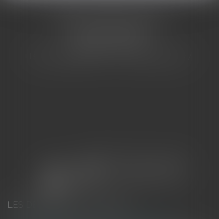
CABINET BARBIER AVOCATS
155 Avenue VAUBAN
83000 TOULON
Tél : 04 94 92 92 67 - Fax : 04 94 92 42 77
LES DERNIÈRES ACTUALITÉS