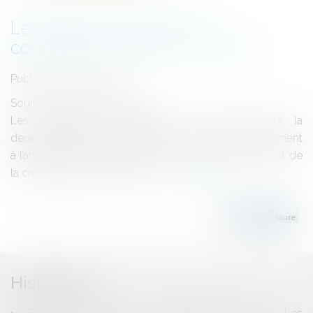
Les faillites d’entreprises
continuent à reculer - La Croix
Publié le :
20/03/2018
Source :
www.la-croix.com
Les défaillances d’entreprises ont reculé pour la
deuxième année consécutive en 2017, grâce notamment
à l’amélioration de la conjoncture de la construction et de
la croissance de l'économie....
Lire la suite
Historique