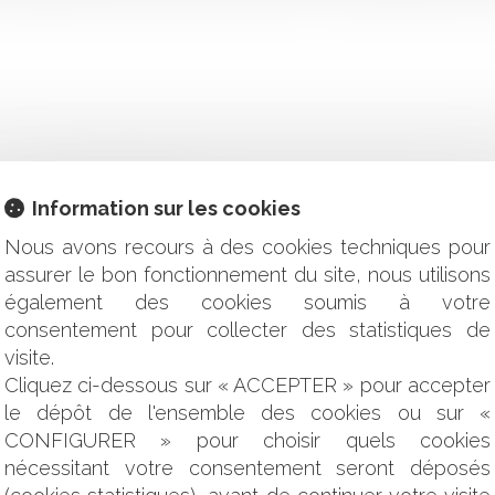
majeure pour les avocats!
Information sur les cookies
blic et communication de tous les éléments lui permettant 
Nous avons recours à des cookies techniques pour
assurer le bon fonctionnement du site, nous utilisons
édecin et manquement à la déontologie
également des cookies soumis à votre
pas l’heure, après l’heure ce n’est plus l’heure
consentement pour collecter des statistiques de
 territoriale à un marché public
visite.
est-il des créances contractuelles ?
Cliquez ci-dessous sur « ACCEPTER » pour accepter
le dépôt de l'ensemble des cookies ou sur «
CONFIGURER » pour choisir quels cookies
nécessitant votre consentement seront déposés
ble à l'achat du billet