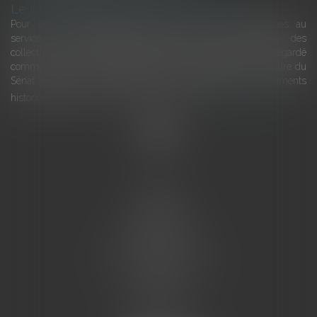
Le joug léger des monuments historiques
Pour une gestion patrimoniale des monuments historiques au
service du développement économique et touristique des
collectivités Le monument historique a longtemps été regardé
comme une charge. Le rapport que la commission de la culture du
Sénat a consacré, en juillet 2026, à la gestion des monuments
historiques invite à y voir aussi une ressour...
Lire la suite
Accueil
L'équipe
Eurojuris
Droit des affaires
Ventes aux enchères
Droit bancaire
Procédures civiles d'exécution
Honoraires
Contact
Assistantes juridiques
Actus