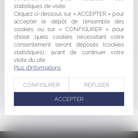
statistiques de visite.
Parution du livret de préparation au mariage civil
Service en ligne de partage vidéos de YouTube: TF1
Cliquez ci-dessous sur « ACCEPTER » pour
perd contre YouTube
accepter le dépôt de l'ensemble des
Etablissement public et publicité des règlements
cookies ou sur « CONFIGURER » pour
Responsabilité civile professionnelle
choisir quels cookies nécessitant votre
L'accouchement sous X déclaré conforme à la
consentement seront déposés (cookies
Constitution
statistiques), avant de continuer votre
Salariés protégés : confidentialité des appels
visite du site.
téléphoniques
Plus d'informations
<<
<
...
383
384
385
386
387
388
389
...
>
CONFIGURER
REFUSER
>>
ACCEPTER