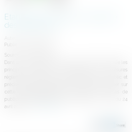
Etablissement public et publicité
des règlements
Auteur : ROUSSE Christian
Publié le :
30/05/2012
Source :
www.eurojuris.fr
Dans un arrêt du 24 avril 2012 le Conseil d'Etat rappelle les
principes régissant l'opposabilité des mesures
réglementaires adoptées par un établissement public et
précise l'office du juge lorsqu'il est appelé à statuer sur
cette opposabilité.Etablissement public et mesures de
publicités réglementées par un texteDans un arrêt du 24
avril 2012 (n...
Lire la suite