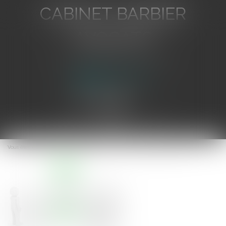
CABINET BARBIER
AVOCATS
Avocat au Barreau de Toulon
Ouvrir
le
Vous êtes ici :
Accueil
Etablissement public et publicité des règlements
menu