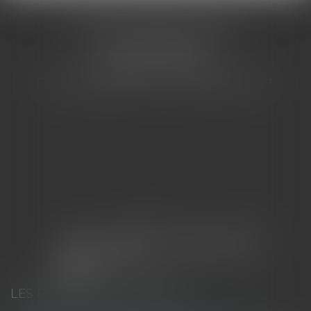
CABINET BARBIER AVOCATS
155 Avenue VAUBAN
83000 TOULON
Tél : 04 94 92 92 67 - Fax : 04 94 92 42 77
LES DERNIÈRES ACTUALITÉS