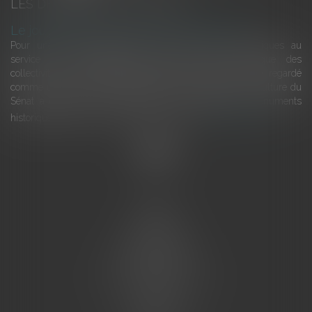
LES DERNIÈRES ACTUALITÉS
Le joug léger des monuments historiques
Pour une gestion patrimoniale des monuments historiques au
service du développement économique et touristique des
collectivités Le monument historique a longtemps été regardé
comme une charge. Le rapport que la commission de la culture du
Sénat a consacré, en juillet 2026, à la gestion des monuments
historiques invite à y voir aussi une ressour...
Lire la suite
Accueil
L'équipe
Eurojuris
Droit des affaires
Ventes aux enchères
Droit bancaire
Procédures civiles d'exécution
Honoraires
Contact