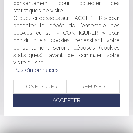
dans la tourmente
consentement pour collecter des
Sur l'application de la clause d'exonération de
statistiques de visite.
responsabilité en matière de transport aérien international
Cliquez ci-dessous sur « ACCEPTER » pour
A quelle date se placer pour savoir si un acte est
accepter le dépôt de l'ensemble des
commercial?
cookies ou sur « CONFIGURER » pour
La rigueur de l'application du décompte définitif
choisir quels cookies nécessitant votre
Liberté d'expression de l'élu local : l'affaire Lesquen du
consentement seront déposés (cookies
Plessis-Casso c/ France
Le Mont Helan (Ningxia) première appellation de vin
statistiques), avant de continuer votre
chinois
visite du site.
Vente de billets en ligne : VIAGOGO la suite!
Plus d'informations
CONFIGURER
REFUSER
<<
<
...
355
356
357
358
359
360
361
...
>
ACCEPTER
>>