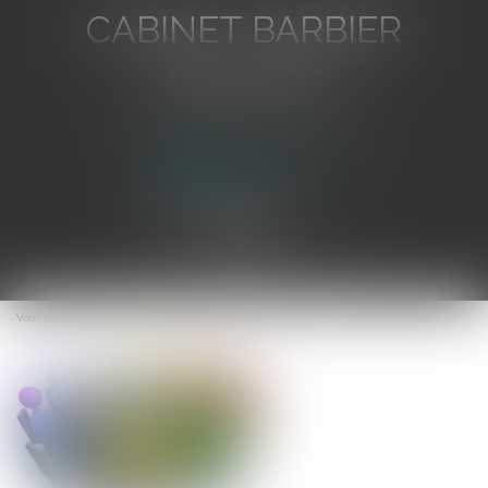
CABINET BARBIER
AVOCATS
Avocat au Barreau de Toulon
Ouvrir
le
Vous êtes ici :
Accueil
L'erreur matérielle et l'attribution des marchés publics
menu