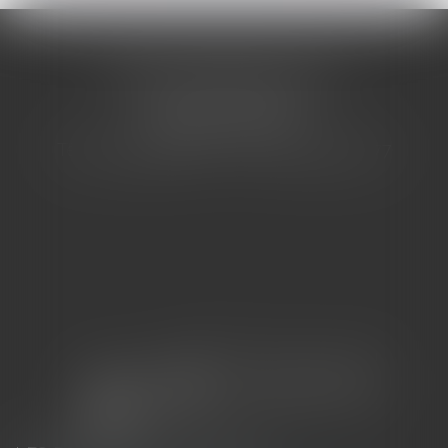
CABINET BARBIER AVOCATS
155 Avenue VAUBAN
83000 TOULON
Tél : 04 94 92 92 67 - Fax : 04 94 92 42 77