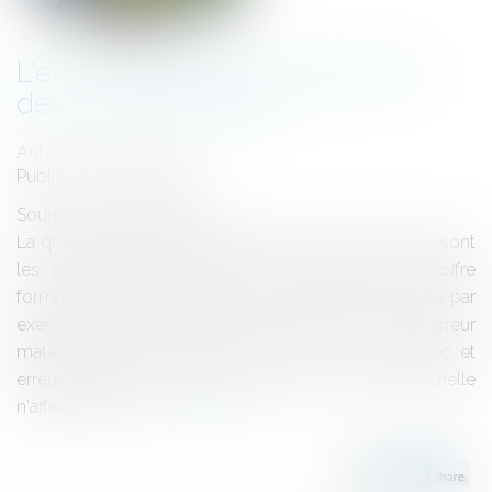
L'erreur matérielle et l'attribution
des marchés publics
Auteur : LE LAIN Marion
Publié le :
03/05/2013
Source :
www.eurojuris.fr
La question se pose régulièrement de savoir quelles sont
les conséquences d'une erreur comprise dans l'offre
formulée par le candidat à un marché public à la suite par
exemple d'une omission d'un poste ou d'une erreur
matérielle dans le prix.Attribution du marché public et
erreur matérielleQu'en est-il lorsque l'erreur matérielle
n'affecte non p...
Lire la suite