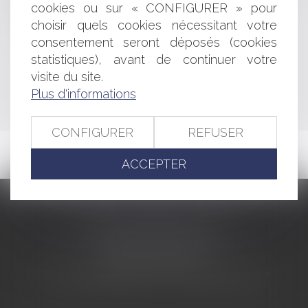
en matière d'installations classées
cookies ou sur « CONFIGURER » pour
Le congé paternité
choisir quels cookies nécessitant votre
consentement seront déposés (cookies
statistiques), avant de continuer votre
<<
<
...
443
444
445
446
447
448
449
...
>
visite du site.
Plus d'informations
>>
CONFIGURER
REFUSER
ACCEPTER
CABINET BARBIER AVOCATS
155 Avenue VAUBAN
83000 TOULON
Tél : 04 94 92 92 67 - Fax : 04 94 92 42 77