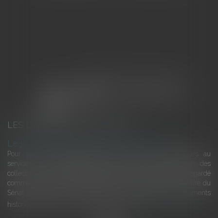
LES DERNIÈRES ACTUALITÉS
Le joug léger des monuments historiques
Pour une gestion patrimoniale des monuments historiques au
service du développement économique et touristique des
collectivités Le monument historique a longtemps été regardé
comme une charge. Le rapport que la commission de la culture du
Sénat a consacré, en juillet 2026, à la gestion des monuments
historiques invite à y voir aussi une ressour...
Lire la suite