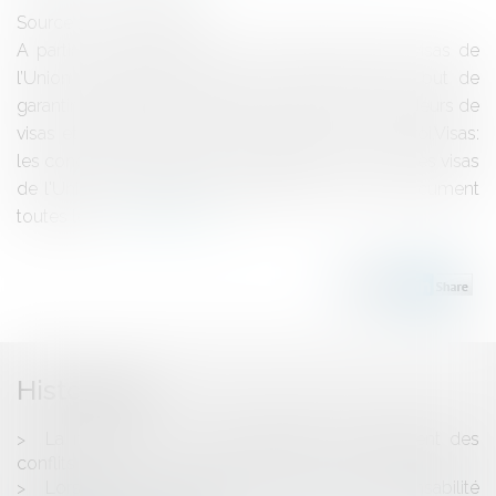
Source :
www.eurojuris.fr
A partir du 5 avril 2010, un nouveau Code des visas de
l’Union européenne entrera en vigueur dans le but de
garantir un traitement identique à tous les demandeurs de
visas et rendre plus clair le système de leur octroi.Visas:
les conditions de délivrance simplifiéesLe Code des visas
de l'Union européenne rassemble en un seul document
toutes les...
Lire la suite
Historique
La médiation, un mode alternatif de réglement des
conflits
Lorsque la rumeur devient source de responsabilité