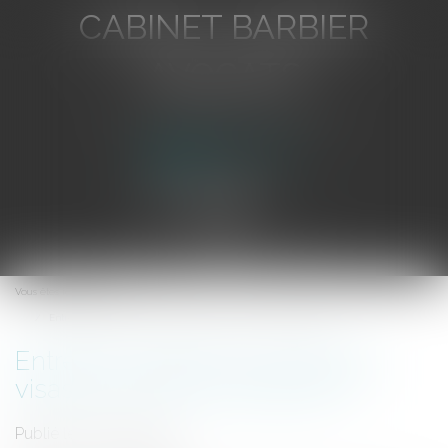
CABINET BARBIER
AVOCATS
Avocat au Barreau de Toulon
Ouvrir
le
Vous êtes ici :
Accueil
menu
Entrée en vigueur du Code des visas de l'Union Européenne
Entrée en vigueur du Code des
visas de l'Union Européenne
Publié le :
01/04/2010