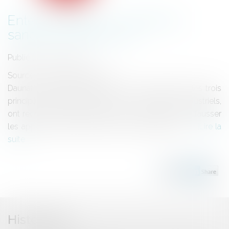
Entente illégale : un cartel du
sandwich sanctionné
Publié le :
01/04/2021
Source :
business.lesechos.fr
Daunat, Roland Monterrat et La Toque Angevine, les trois
principaux fabricants français de sandwichs industriels,
ont reconnu s'être entendus de 2010 à 2016 pour fausser
les appels d'offres lancés par des distributeurs...
Lire la
suite
Historique