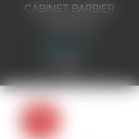
CABINET BARBIER
AVOCATS
Avocat au Barreau de Toulon
Ouvrir
le
Vous êtes ici :
Accueil
Entente illégale : un cartel du sandwich sanctionné
menu