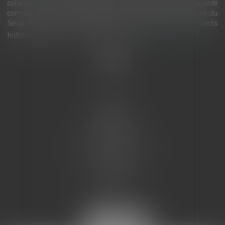
collectivités Le monument historique a longtemps été regardé
comme une charge. Le rapport que la commission de la culture du
Sénat a consacré, en juillet 2026, à la gestion des monuments
historiques invite à y voir aussi une ressour...
Lire la suite
Accueil
L'équipe
Eurojuris
Droit des affaires
Ventes aux enchères
Droit bancaire
Procédures civiles d'exécution
Honoraires
Contact
Assistantes juridiques
Actus
Articles