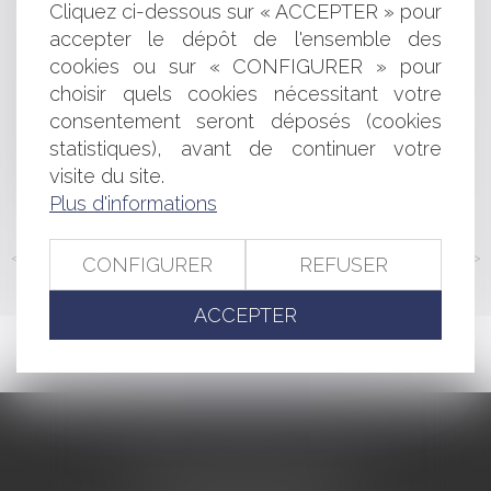
Cliquez ci-dessous sur « ACCEPTER » pour
surendettement ?
accepter le dépôt de l'ensemble des
Responsabilité pour insuffisance d’actif : voyage au
cookies ou sur « CONFIGURER » pour
cœur de la notion de simple négligence
Fonction publique : publication d’une ordonnance
choisir quels cookies nécessitant votre
relative à la négociation et aux accords collectifs
consentement seront déposés (cookies
Rémunération du gérant de SARL
statistiques), avant de continuer votre
Requalification d'un prêt familial non remboursé en
visite du site.
donation indirecte
Plus d'informations
<<
<
...
147
148
149
150
151
152
153
...
>
>>
CONFIGURER
REFUSER
ACCEPTER
CABINET BARBIER AVOCATS