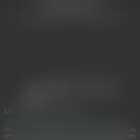
155 Avenue VAUBAN
83000 TOULON
Tél : 04 94 92 92 67 - Fax : 04 94 92 42 77
LES DERNIÈRES ACTUALITÉS
Le joug léger des monuments historiques
Pour une gestion patrimoniale des monuments historiques au
service du développement économique et touristique des