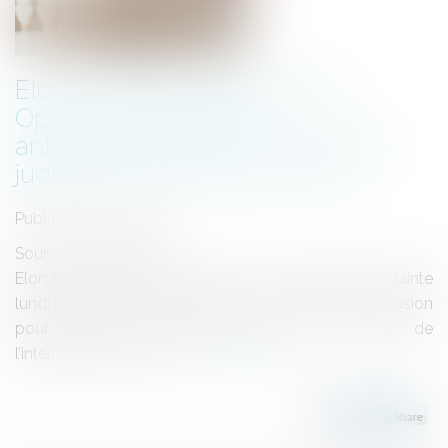
Elon Musk attaque Apple et
OpenAI pour entente
anticoncurrentielle : une bataille
judiciaire pour l’avenir de l’IA
Publié le :
11/09/2025
Source :
www.2051.fr
Elon Musk, via ses sociétés X et xAI, a déposé une plainte
lundi contre Apple et OpenAI, les accusant de collusion
pour freiner la concurrence dans le secteur de
l’intelligence artificielle...
Lire la suite