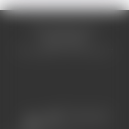
CABINET BARBIER AVOCATS
155 Avenue VAUBAN
83000 TOULON
Tél : 04 94 92 92 67 - Fax : 04 94 92 42 77