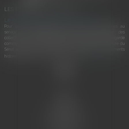
LES DERNIÈRES ACTUALITÉS
Le joug léger des monuments historiques
Pour une gestion patrimoniale des monuments historiques au
service du développement économique et touristique des
collectivités Le monument historique a longtemps été regardé
comme une charge. Le rapport que la commission de la culture du
Sénat a consacré, en juillet 2026, à la gestion des monuments
historiques invite à y voir aussi une ressour...
Lire la suite
Accueil
L'équipe
Eurojuris
Droit des affaires
Ventes aux enchères
Droit bancaire
Procédures civiles d'exécution
Honoraires