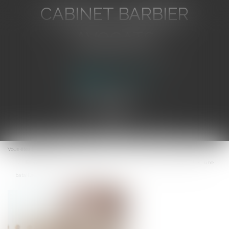
CABINET BARBIER
AVOCATS
Avocat au Barreau de Toulon
Ouvrir
le
Vous êtes ici :
Accueil
menu
Elon Musk attaque Apple et OpenAI pour entente anticoncurrentielle : une
bataille judiciaire pour l’avenir de l’IA