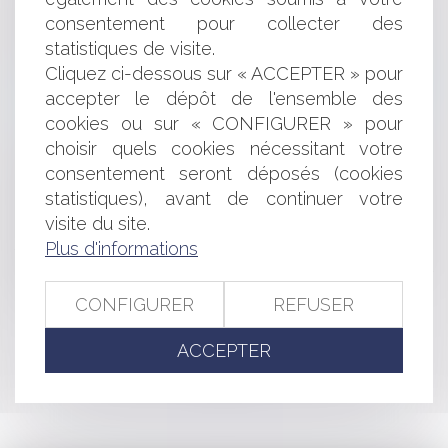
commercial est-elle soumise à prescription ?
consentement pour collecter des
Réacteur nucléaire à combustibles renouvelables : une
statistiques de visite.
levée de fonds de 23 millions d’euros pour STELLARIA
Cliquez ci-dessous sur « ACCEPTER » pour
Elon Musk attaque Apple et OpenAI pour entente
accepter le dépôt de l'ensemble des
anticoncurrentielle : une bataille judiciaire pour l’avenir de
l’IA
cookies ou sur « CONFIGURER » pour
RCS : la confidentialité des adresses des associés et
choisir quels cookies nécessitant votre
dirigeants renforcée !
consentement seront déposés (cookies
Mise en demeure d'un bailleur commercial par arrêté
statistiques), avant de continuer votre
de péril grave et imminent concernant le local loué
visite du site.
Nouvelle nomenclature des prix de vente au détail des
Plus d'informations
tabacs manufacturés en France !
Les Socios Verts lancent une levée de fonds pour
entrer au capital de l'AS Saint-Etienne
CONFIGURER
REFUSER
ACCEPTER
<<
<
...
13
14
15
16
17
18
19
...
>
>>