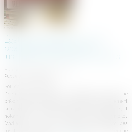
Crédit photo : © fotodo - Fotolia.com
Égalité de traitement : pas de
présomption générale de
justification des accords collectifs
Auteur : MARCONNET Angélique
Publié le :
06/05/2019
Source :
www.eurojuris.fr
Depuis 2015, la Cour de Cassation accorde une
présomption de justification aux différences de traitement
entre les salariés opérées par voie d'accords collectifs, et
notamment : entre catégories professionnelles
(cadres/non cadres), entre des salariés exerçant des
fonctions distinctes au sein d'une même catégorie