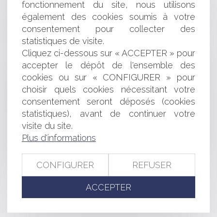
fonctionnement du site, nous utilisons
Sécheresse : les premières restrictions
également des cookies soumis à votre
Convention de management fees et SAS : nouvelle
consentement pour collecter des
illustration
Conséquences fiscales de la vente à prix minoré
statistiques de visite.
Clause d'accession et motifs de déplafonnement
Cliquez ci-dessous sur « ACCEPTER » pour
Consommation : L’étiquette énergie sera simplifiée en
accepter le dépôt de l'ensemble des
mars 2021
cookies ou sur « CONFIGURER » pour
Appréciation du prix anormalement bas d'une offre au
choisir quels cookies nécessitant votre
regard de son prix global
consentement seront déposés (cookies
L'office du juge dans le cadre de la procédure de saisie
statistiques), avant de continuer votre
des rémunérations
Responsabilité civile du liquidateur pour faute
visite du site.
d’abstention
Plus d'informations
SAS devenue unipersonnelle : l'associé peut révoquer
le président sans respecter les statuts
CONFIGURER
REFUSER
ACCEPTER
<<
<
...
204
205
206
207
208
209
210
...
>
>>