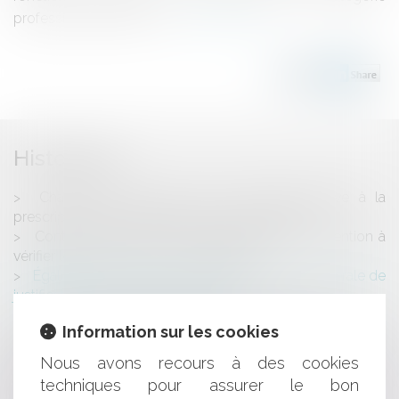
professionnelle, entre d...
Lire la suite
Historique
Charge de la preuve de la mention relative à la
prescription biennale dans la police d’assurance
Contrat conclu au nom d’une commune : attention à
vérifier les pouvoirs du maire signataire
Égalité de traitement : pas de présomption générale de
justification des accords collectifs
La gestion patrimoniale des collectivités et la
Information sur les cookies
prudence dans les opérations de revente
Prescription de l’action en paiement contre l’associé de
Nous avons recours à des cookies
la société civile immobilière en liquidation judiciaire
techniques pour assurer le bon
Transfert d'entreprise et PV de carence