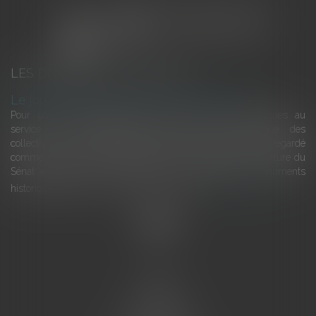
LES DERNIÈRES ACTUALITÉS
Le joug léger des monuments historiques
Pour une gestion patrimoniale des monuments historiques au
service du développement économique et touristique des
collectivités Le monument historique a longtemps été regardé
comme une charge. Le rapport que la commission de la culture du
Sénat a consacré, en juillet 2026, à la gestion des monuments
historiques invite à y voir aussi une ressour...
Lire la suite
Accueil
L'équipe
Eurojuris
Droit des affaires