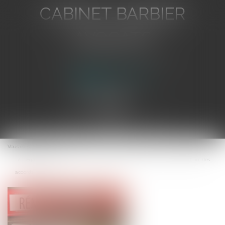
CABINET BARBIER
AVOCATS
Avocat au Barreau de Toulon
Ouvrir
le
Vous êtes ici :
Accueil
menu
Égalité de traitement : pas de présomption générale de justification des
accords collectifs