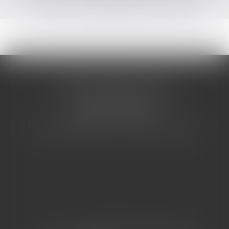
CABINET BARBIER AVOCATS
155 Avenue VAUBAN
83000 TOULON
Tél : 04 94 92 92 67 - Fax : 04 94 92 42 77