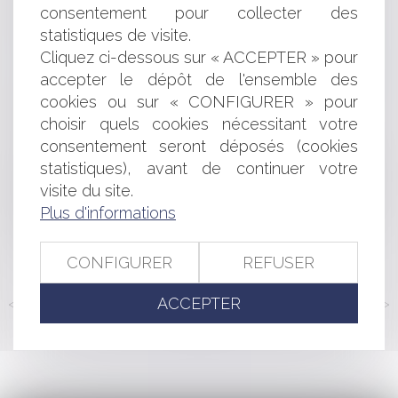
consentement pour collecter des
Les principales nouveautés en matière de crédits et de
réductions d’impôt pour les particuliers
statistiques de visite.
Egalité professionnelle : précisions sur l'expert du CSE
Cliquez ci-dessous sur « ACCEPTER » pour
Sauf abus, une assemblée de SARL peut être tenue
accepter le dépôt de l'ensemble des
loin de son siège
cookies ou sur « CONFIGURER » pour
Retour sur la prescription de l’action subrogatoire de la
choisir quels cookies nécessitant votre
caution
consentement seront déposés (cookies
Contentieux disciplinaire des praticiens de santé :
statistiques), avant de continuer votre
l'interdiction pour les chirurgiens-dentistes de tous
procédés directs ou indirects de publicité n'est pas
visite du site.
compatible avec le droit de l'UE
Plus d'informations
Quels sont les critères pour caractériser un accident
de service ?
CONFIGURER
REFUSER
ACCEPTER
<<
<
...
142
143
144
145
146
147
148
...
>
>>