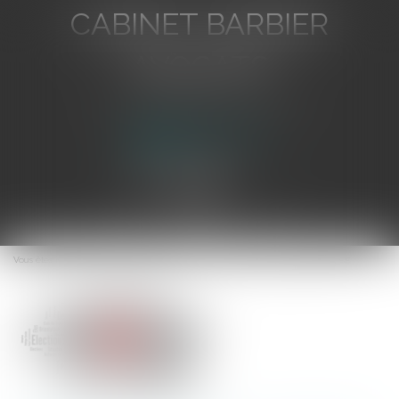
CABINET BARBIER
AVOCATS
Avocat au Barreau de Toulon
Ouvrir
le
Vous êtes ici :
Accueil
Egalité professionnelle : précisions sur l'expert du CSE
menu