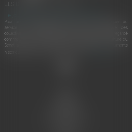
LES DERNIÈRES ACTUALITÉS
Le joug léger des monuments historiques
Pour une gestion patrimoniale des monuments historiques au
service du développement économique et touristique des
collectivités Le monument historique a longtemps été regardé
comme une charge. Le rapport que la commission de la culture du
Sénat a consacré, en juillet 2026, à la gestion des monuments
historiques invite à y voir aussi une ressour...
Lire la suite
Accueil
L'équipe
Eurojuris
Droit des affaires
Ventes aux enchères
Droit bancaire
Procédures civiles d'exécution
Honoraires
Contact