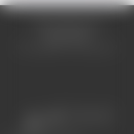
CABINET BARBIER AVOCATS
155 Avenue VAUBAN
83000 TOULON
Tél : 04 94 92 92 67 - Fax : 04 94 92 42 77