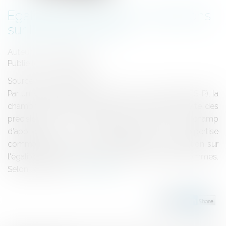
Egalité professionnelle : précisions
sur l'expert du CSE
Auteur : ROUX Benjamin
Publié le :
02/06/2021
Source :
www.eurojuris.fr
Par un arrêt du 14 avril 2021 (Cass. soc. 19-23.589 FS-P), la
chambre sociale de la Cour de cassation a apporté des
précisions sur les destinataires, le moment, le champ
d'application et le financement de l'expertise
commandée par le CSE pour préparer la négociation sur
l'égalité professionnelle entre les femmes et les hommes.
Selon l'ordonna...
Lire la suite