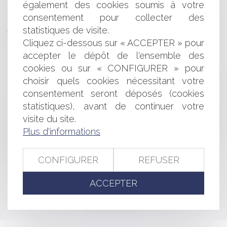
également des cookies soumis à votre
aux seuls besoins vitaux de la victime
Obligation de délivrance du bailleur commercial :
consentement pour collecter des
jusqu’où ?
statistiques de visite.
Fonction publique territoriale : recours abusif aux CDD
Cliquez ci-dessous sur « ACCEPTER » pour
et droit à indemnisation de l’agent
accepter le dépôt de l'ensemble des
Aspects juridiques incontournables lors de la reprise
cookies ou sur « CONFIGURER » pour
d'entreprise
choisir quels cookies nécessitant votre
Le reclassement du salarié déclaré inapte sous
consentement seront déposés (cookies
contrôle du médecin du travail : nouvelle précision de la
statistiques), avant de continuer votre
Cour de cassation
Marchés publics : Point de départ du délai ouvert au
visite du site.
titulaire pour transmettre son projet de décompte final en
Plus d'informations
l’absence de décision de réception
Déontologie des praticiens de santé : concilier lanceur
CONFIGURER
REFUSER
d’alerte et rapports de bonne confraternité
ACCEPTER
<<
<
...
86
87
88
89
90
91
92
...
>
>>