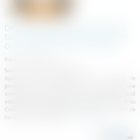
Droit de rétractation et délai légal :
faut-il retenir la date de réception
ou la date d’envoi du courrier ?
Publié le :
23/08/2023
Source :
www.lemag-juridique.com
Ayant conclu le 4 septembre 2020 un contrat de
prestation de services avec une société, une
consommatrice avait exercé son droit de rétractation le 18
septembre suivant, en application de l'article L 221-8 du
Code de la consommation, et demandé la restitution de
l'acompte qu'elle avait versé...
Lire la suite