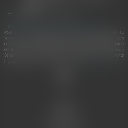
LES DERNIÈRES ACTUALITÉS
Le joug léger des monuments historiques
Pour une gestion patrimoniale des monuments historiques au
service du développement économique et touristique des
collectivités Le monument historique a longtemps été regardé
comme une charge. Le rapport que la commission de la culture du
Sénat a consacré, en juillet 2026, à la gestion des monuments
historiques invite à y voir aussi une ressour...
Lire la suite
Accueil
L'équipe
Eurojuris
Droit des affaires
Ventes aux enchères
Droit bancaire
Procédures civiles d'exécution