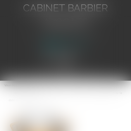
CABINET BARBIER
AVOCATS
Avocat au Barreau de Toulon
Ouvrir
le
Vous êtes ici :
Accueil
menu
Droit de rétractation et délai légal : faut-il retenir la date de réception ou la
date d’envoi du courrier ?