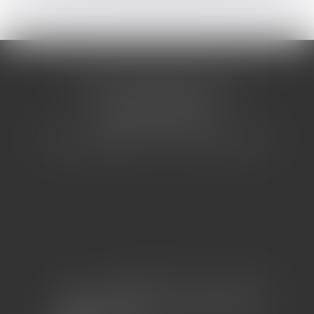
CABINET BARBIER AVOCATS
155 Avenue VAUBAN
83000 TOULON
Tél : 04 94 92 92 67 - Fax : 04 94 92 42 77