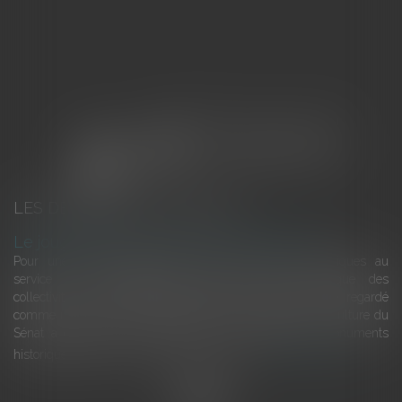
LES DERNIÈRES ACTUALITÉS
Le joug léger des monuments historiques
Pour une gestion patrimoniale des monuments historiques au
service du développement économique et touristique des
collectivités Le monument historique a longtemps été regardé
comme une charge. Le rapport que la commission de la culture du
Sénat a consacré, en juillet 2026, à la gestion des monuments
historiques invite à y voir aussi une ressour...
Lire la suite