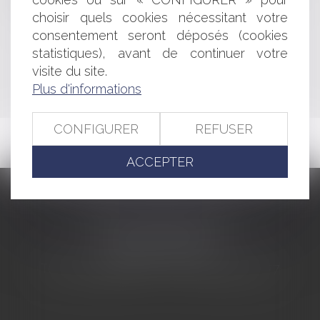
sexuelles
choisir quels cookies nécessitant votre
consentement seront déposés (cookies
<<
<
...
502
503
504
505
506
507
508
...
>
statistiques), avant de continuer votre
visite du site.
>>
Plus d'informations
CONFIGURER
REFUSER
ACCEPTER
CABINET BARBIER AVOCATS
155 Avenue VAUBAN
83000 TOULON
Tél : 04 94 92 92 67 - Fax : 04 94 92 42 77