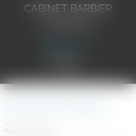
CABINET BARBIER
AVOCATS
Avocat au Barreau de Toulon
Ouvrir
le
Vous êtes ici :
Accueil
Droit d'exercer la profession d'Avocat et droit de propriété
menu
Droit d'exercer la profession
d'Avocat et droit de propriété
Auteur : VIBERT Olivier
Publié le :
19/12/2007