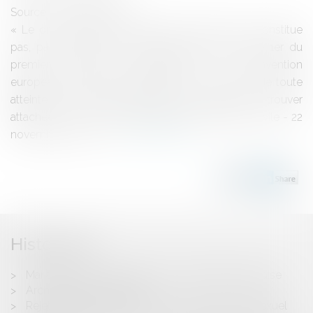
Source :
www.eurojuris.fr
« Le droit d'exercer la profession d'avocat ne constitue
pas, par lui-même, un bien protégé par l'article 1er du
premier protocole additionnel à la Convention
européenne des droits de l'homme en dehors de toute
atteinte à la valeur patrimoniale qui pourrait s'y trouver
attachée ».La Cour de cassation (1ère chambre civile - 22
novembre 2007 - N°...
Lire la suite
Historique
Mariage pour l'acquisition de la nationalité française
Arche de Zoé: le verdict
Rejet de l'adoption au sein d'un couple homosexuel