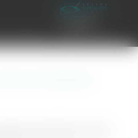
es civiles d'exécution
Honoraires
Contact
tch de la (re)qualification
ns d’être aussi peu portées dans le cœur de
s confondues, leur traitement par les services fiscaux