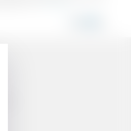
s indirectes : com...
Lire la suite
ments ?