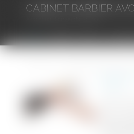
CABINET BARBIER AV
Avocat au Barreau de Toulon
Accueil
L'équipe
Eurojuris
Droit des aff
Vous êtes ici :
Accueil
Donations déguisées, donations indirectes : le match
Donations
fiscale
Auteur : CONTA
Publié le :
06/0
Source :
www.eu
Donations dég
l’administration