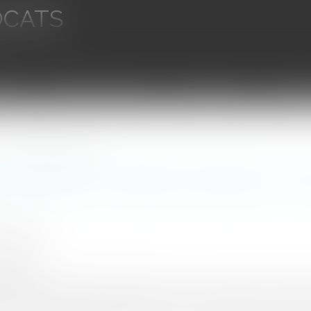
OCATS
aires
Ventes aux enchères
Droit bancaire
Procédur
 de la (re)qualification fiscale
 déguisées, donations indirectes : le ma
T Bastien
2/2020
rojuris.fr
uisées et donations indirectes ont pour points commu
 fiscale qu’elles retiennent à la fois toute son attention. Parfoi