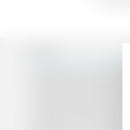
qui les décèlen
Historique
Donations déguisées, donations indirectes : le ma
Procédure d’appel : une confirmation de l’effet 
Les limites à la liberté d’expression des repré
SCI : validité de l’acte de gestion accompli par
Confirmation de l’exclusivité des statuts pour f
Obligation de loyauté des échanges bilatéraux 
Le décret d’application du 11 décembre 2019 ré
La rupture conventionnelle dans la fonction p
Le dirigeant face à l'entreprise en liquidation
L’inopposabilité à un associé d’une clause d’un c
Dépôt au Sénat d'une proposition de loi sur l