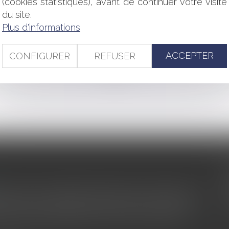
(cookies statistiques), avant de continuer votre visite
uant un bien commun n'est pas gratuit
du site.
la fiscalité
Plus d'informations
ilité au service d'une maladie
ions financières des enfants scolarisés hors commune ?
ACCEPTER
CONFIGURER
REFUSER
<<
<
...
185
186
187
188
189
190
191
...
>
>>
s au service du développement économique et touristique des
egardé comme une charge. Le rapport que la commission de la
des monuments historiques invite à y voir aussi une ressour...