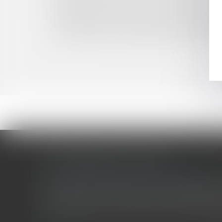
Après le divorce, occuper un logement constit
Domanialité publique et concession : attention à 
L’appréciation du médecin traitant sur l'imputab
Une commune peut-elle anticiper les contribut
LES DERNIÈRES ACTUALITÉS
Le joug léger des monuments historiques
Pour une gestion patrimoniale des monuments historique
collectivités Le monument historique a longtemps été r
culture du Sénat a consacré, en juillet 2026, à la gestion 