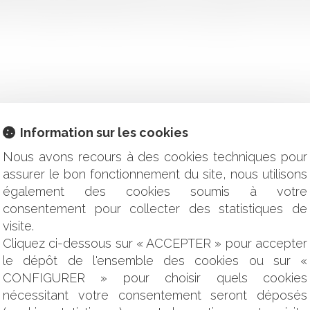
t est cependant très différent. Donations déguisées et donation
Information sur les cookies
tch de la (re)qualification fiscale
Nous avons recours à des cookies techniques pour
dévolutif limité depuis le décret du 6 mai 2017
assurer le bon fonctionnement du site, nous utilisons
sentants syndicaux
également des cookies soumis à votre
 un seul des cogérants
consentement pour collecter des statistiques de
ixer les modalités de direction des SAS
dans le cadre d’une négociation collective
visite.
formant la procédure civile : quels sont les principaux change
Cliquez ci-dessous sur « ACCEPTER » pour accepter
ublique : mode d’emploi
le dépôt de l'ensemble des cookies ou sur «
CONFIGURER » pour choisir quels cookies
ontrat qu’il a signé en sa seule qualité de gérant
nécessitant votre consentement seront déposés
e libre choix du consommateur dans le cyberespace