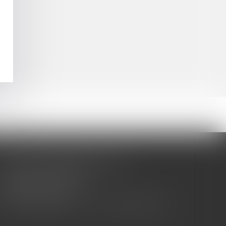
CABINET BARBIER AVOCATS
155 Avenue VAUBAN
83000 TOULON
Tél : 04 94 92 92 67 - Fax : 04 94 92 42 77