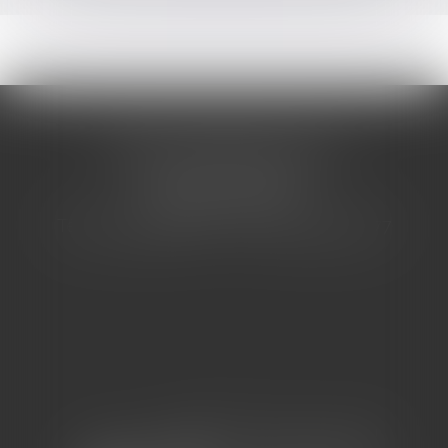
CABINET BARBIER AVOCATS
155 Avenue VAUBAN
83000 TOULON
Tél : 04 94 92 92 67 - Fax : 04 94 92 42 77