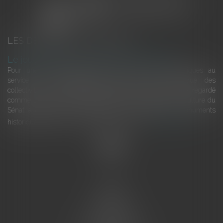
LES DERNIÈRES ACTUALITÉS
Le joug léger des monuments historiques
Pour une gestion patrimoniale des monuments historiques au
service du développement économique et touristique des
collectivités Le monument historique a longtemps été regardé
comme une charge. Le rapport que la commission de la culture du
Sénat a consacré, en juillet 2026, à la gestion des monuments
historiques invite à y voir aussi une ressour...
Lire la suite
Accueil
L'équipe
Eurojuris
Droit des affaires
Ventes aux enchères