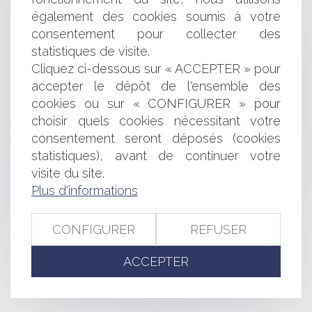
Assurances : le démarchage téléphonique des
également des cookies soumis à votre
courtiers plus strictement encadré
consentement pour collecter des
Réforme du financement participatif
statistiques de visite.
Limites au remboursement du compte courant
Cliquez ci-dessous sur « ACCEPTER » pour
d’associé
accepter le dépôt de l'ensemble des
SAS : révocation du directeur général sans juste motif
cookies ou sur « CONFIGURER » pour
Comment s'apprécie le caractère volontaire du retard
de la déclaration de cessation des paiements ?
choisir quels cookies nécessitant votre
Collecte et gestion des déchets en Haute-Savoie :
consentement seront déposés (cookies
plusieurs sociétés sanctionnées pour entente
statistiques), avant de continuer votre
Digital Market Act : Les Américains en rêvent ? Les
visite du site.
Européens le font !
Plus d'informations
Point de départ de la prescription de l’action en
responsabilité du banquier dispensateur de crédit
CONFIGURER
REFUSER
<<
<
...
124
125
126
127
128
129
130
...
>
ACCEPTER
>>