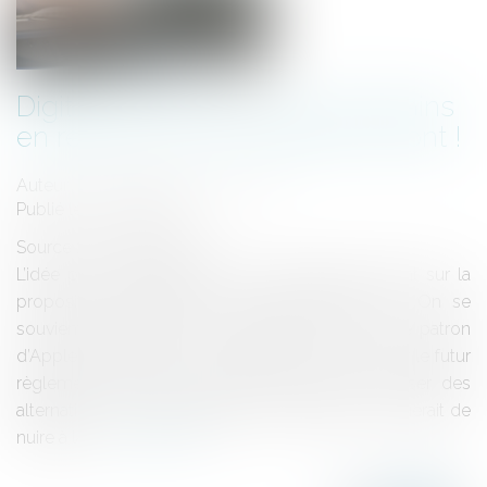
Digital Market Act : Les Américains
en rêvent ? Les Européens le font !
Auteur : AUGAGNEUR Luc-Marie
Publié le :
23/03/2022
Source :
www.eurojuris.fr
L’idée peut surprendre, tant les critiques pleuvent sur la
proposition européenne de Digital Market Act. On se
souvient, notamment, de celles de Tim Cook, le patron
d’Apple, affirmant que les obligations prévues par le futur
règlement européen, pouvant conduire à imposer des
alternatives à la seule plateformes AppStore, risquerait de
nuire à la...
Lire la suite