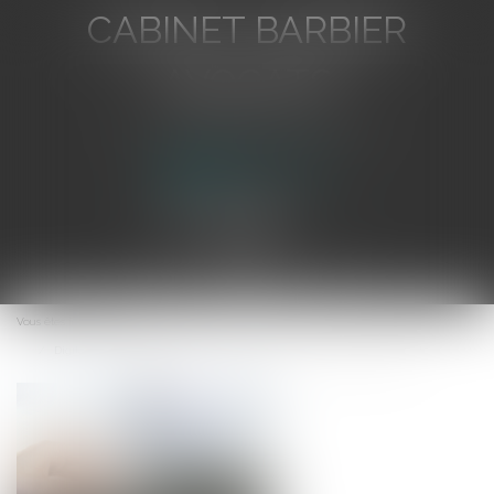
CABINET BARBIER
AVOCATS
Avocat au Barreau de Toulon
Ouvrir
le
Vous êtes ici :
Accueil
menu
Digital Market Act : Les Américains en rêvent ? Les Européens le font !