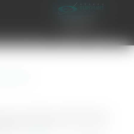
es civiles d'exécution
Honoraires
Contact
dat ad hoc
es et/ou financières de l'entreprise, totalement
prise détecte une difficulté d’ordre économique ou
saisir le...
Lire la suite