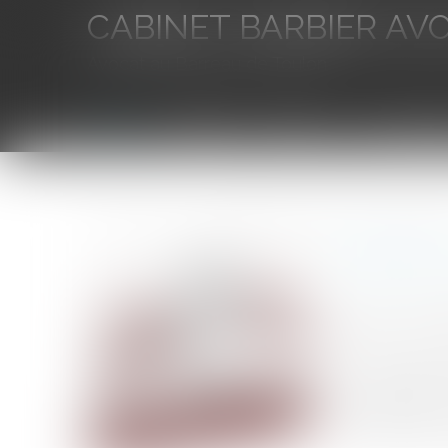
CABINET BARBIER AV
Avocat au Barreau de Toulon
Accueil
L'équipe
Eurojuris
Droit des aff
Vous êtes ici :
Accueil
Difficultés des entreprises : Le recours au Mandat
Difficult
Auteur : GAUC
Publié le :
07/0
Source :
www.eu
Le mandat ad h
confidentielle,
financière, il do