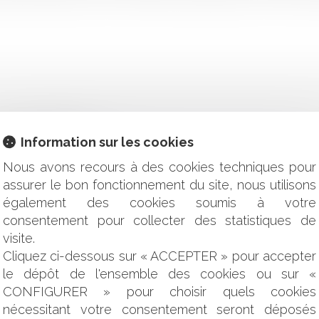
ultés de paiement ?
Information sur les cookies
 et exonération « Dutreil »
rifications par le créancier professionnel
Nous avons recours à des cookies techniques pour
ution
assurer le bon fonctionnement du site, nous utilisons
dat ad hoc
également des cookies soumis à votre
le procédure de régularisation précisée
consentement pour collecter des statistiques de
nées un critère essentiel pour les investisseurs
visite.
 d’interprétation conforme
Cliquez ci-dessous sur « ACCEPTER » pour accepter
le dépôt de l'ensemble des cookies ou sur «
 permet pas, à elle seule, la naissance d’un permis tacite
es obligations du maître d'ouvrage
CONFIGURER » pour choisir quels cookies
on du décret d’application
nécessitant votre consentement seront déposés