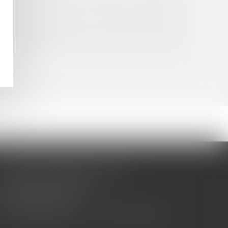
osophique, religieuse ou syndicale » édictée par la
n référé précontractuel dans le cadre de la procédure
CABINET BARBIER AVOCATS
155 Avenue VAUBAN
83000 TOULON
Tél : 04 94 92 92 67 - Fax : 04 94 92 42 77