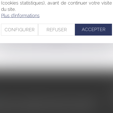
nue manifestant ostensiblement une appartenance politique, phil
(cookies statistiques), avant de continuer votre visite
du site.
inancement dans l’industrie
Plus d'informations
régulière l’offre d’un candidat le prive de tout intérêt à agir e
ACCEPTER
CONFIGURER
REFUSER
<<
<
...
85
86
87
88
89
90
91
...
>
>>
s au service du développement économique et touristique des
egardé comme une charge. Le rapport que la commission de la
des monuments historiques invite à y voir aussi une ressour...