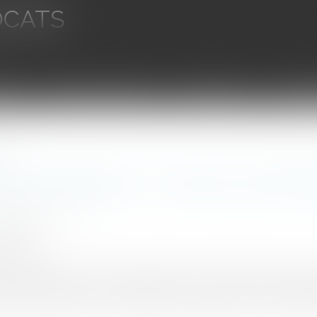
OCATS
aires
Ventes aux enchères
Droit bancaire
Procédur
 ad hoc
és des entreprises : Le recours au Man
HER-PIOLA Alexis
9/2023
rojuris.fr
oc est une procédure de prévention des difficultés économiqu
 par l’intervention d’un mandataire. Lorsque le chef d’entre
it penser qu’il peut, soit seul soit avec l’assistance de son avocat, 