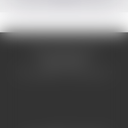
CABINET BARBIER AVOCATS
155 Avenue VAUBAN
83000 TOULON
Tél : 04 94 92 92 67 - Fax : 04 94 92 42 77