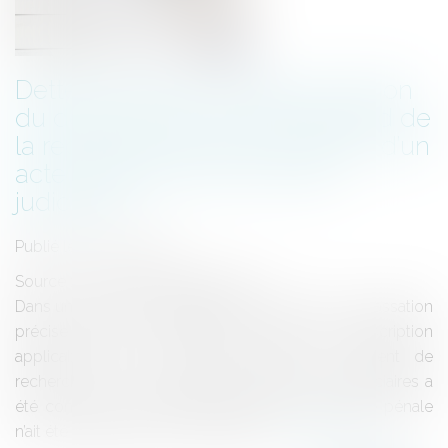
Dette douanière : la détermination
du délai de prescription dépend de
la recherche de la commission d’un
acte passible de poursuites
judiciaires
Publié le :
05/10/2023
Source :
www.lemag-juridique.com
Dans un arrêt du 20 septembre 2023, la Cour de cassation
précise que pour déterminer le délai de prescription
applicable pour la dette douanière, il convient de
rechercher si un acte passible de poursuites judiciaires a
été commis, peu important qu’aucune poursuite pénale
n’ait été engagée contre le débiteur…
Lire la suite