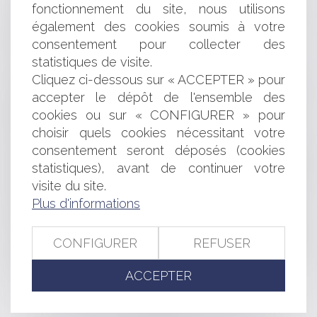
Sauf clause expresse, le ravalement prescrit par
fonctionnement du site, nous utilisons
l'administration pèse sur le bailleur commercial
également des cookies soumis à votre
Le congé de maladie n’interdit pas l’adoption d’une
consentement pour collecter des
sanction avec privation de rémunération
statistiques de visite.
Scale-up : les secrets de leur réussite
La donation-partage, même faite par actes séparés,
Cliquez ci-dessous sur « ACCEPTER » pour
suppose une répartition de biens effectuée par le
accepter le dépôt de l'ensemble des
disposant
cookies ou sur « CONFIGURER » pour
Procédure de surendettement : incompatibilité avec la
choisir quels cookies nécessitant votre
déchéance du terme du prêt
consentement seront déposés (cookies
La personnalité morale d'une société dissoute subsiste
statistiques), avant de continuer votre
aussi longtemps que ses droits et obligations à caractère
visite du site.
social ne sont pas liquidés
Plus d'informations
L'intégration de nouvelles communes face à l’érosion
du littoral
Précisions sur l’indemnisation des victimes d’infraction
CONFIGURER
REFUSER
La zone des 50 pas géométriques face à l’érosion
côtière
ACCEPTER
<<
<
...
82
83
84
85
86
87
88
...
>
>>