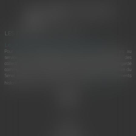
LES DERNIÈRES ACTUALITÉS
Le joug léger des monuments historiques
Pour une gestion patrimoniale des monuments historiques au
service du développement économique et touristique des
collectivités Le monument historique a longtemps été regardé
comme une charge. Le rapport que la commission de la culture du
Sénat a consacré, en juillet 2026, à la gestion des monuments
historiques invite à y voir aussi une ressour...
Lire la suite
Accueil
L'équipe
Eurojuris
Droit des affaires