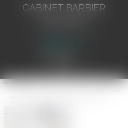
CABINET BARBIER
AVOCATS
Avocat au Barreau de Toulon
Ouvrir
le
Vous êtes ici :
Accueil
menu
Dette douanière : la détermination du délai de prescription dépend de la
recherche de la commission d’un acte passible de poursuites judiciaires