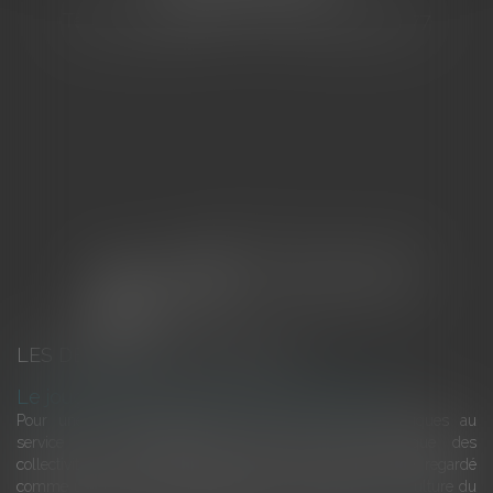
Tél : 04 94 92 92 67 - Fax : 04 94 92 42 77
LES DERNIÈRES ACTUALITÉS
Le joug léger des monuments historiques
Pour une gestion patrimoniale des monuments historiques au
service du développement économique et touristique des
collectivités Le monument historique a longtemps été regardé
comme une charge. Le rapport que la commission de la culture du