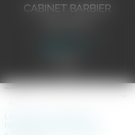
CABINET BARBIER
AVOCATS
Avocat au Barreau de Toulon
Ouvrir
le
Vous êtes ici :
Accueil
menu
Les députés votent pour l'obligation progressive des « doggy bag » - Les
Echos
Les députés votent pour
l'obligation progressive des
« doggy bag » - Les Echos