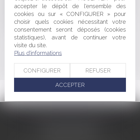
société n'autorise pas sa dissolution - Éditions Francis
accepter le dépôt de l'ensemble des
Lefebvre
cookies ou sur « CONFIGURER » pour
Sécurité informatique : comment choisir un mot de
choisir quels cookies nécessitant votre
passe fiable ?
consentement seront déposés (cookies
Obligation d'information précontractuelle
statistiques), avant de continuer votre
visite du site.
<<
<
...
233
234
235
236
237
238
239
...
>
Plus d'informations
>>
CONFIGURER
REFUSER
ACCEPTER
CABINET BARBIER AVOCATS
155 Avenue VAUBAN
83000 TOULON