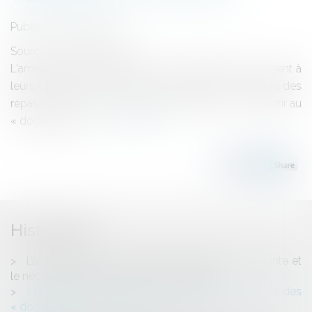
Publié le :
31/05/2018
Source :
www.lesechos.fr
L'amendement prévoit que les restaurateurs proposent à
leurs clients des contenants pour rapporter les restes des
repas à partir de 2021. Les Français vont-ils se convertir au
« doggy bag » ?
Lire la suite
Historique
L’autonomie des contrats de réservation et de vente et
le nécessaire respect du délai de réflexion
Les députés votent pour l'obligation progressive des
« doggy bag » - Les Echos