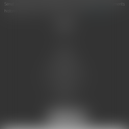
Sénat a consacré, en juillet 2026, à la gestion des monuments
historiques invite à y voir aussi une ressour...
Lire la suite
Accueil
L'équipe
Eurojuris
Droit des affaires
Ventes aux enchères
Droit bancaire
Procédures civiles d'exécution
Honoraires
Contact
Assistantes juridiques
Actus
Articles