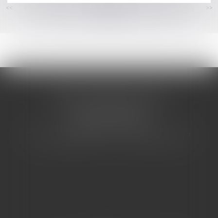
<<
<
...
115
116
117
118
119
120
121
...
>
>>
CABINET BARBIER AVOCATS
155 Avenue VAUBAN
83000 TOULON
Tél : 04 94 92 92 67 - Fax : 04 94 92 42 77