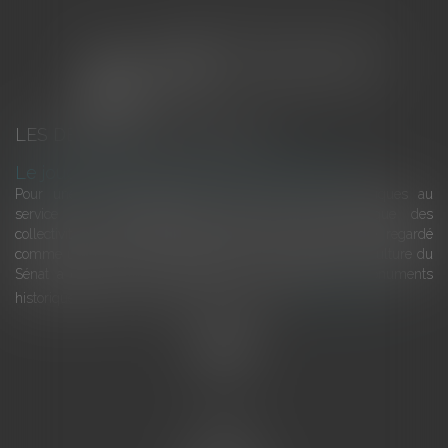
LES DERNIÈRES ACTUALITÉS
Le joug léger des monuments historiques
Pour une gestion patrimoniale des monuments historiques au
service du développement économique et touristique des
collectivités Le monument historique a longtemps été regardé
comme une charge. Le rapport que la commission de la culture du
Sénat a consacré, en juillet 2026, à la gestion des monuments
historiques invite à y voir aussi une ressour...
Lire la suite
Accueil
L'équipe