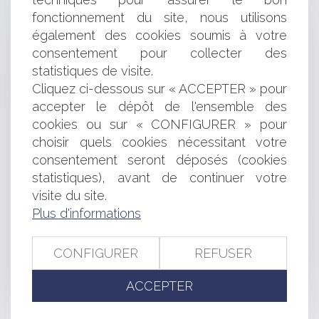
praticiens doivent communiquer au conseil
fonctionnement du site, nous utilisons
départemental de l'ordre leurs contrats d'exercice
Achats sur internet : les droits des consommateurs
également des cookies soumis à votre
Contrôle fiscal et information de la société mère
consentement pour collecter des
intégrée
statistiques de visite.
Pouvoir d’achat : quelles sont les mesures de soutien
Cliquez ci-dessous sur « ACCEPTER » pour
adoptées ?
accepter le dépôt de l'ensemble des
Action de l’administration fiscale contre le gérant d’une
cookies ou sur « CONFIGURER » pour
société
choisir quels cookies nécessitant votre
Vendeurs professionnels : attention à votre devoir de
conseil !
consentement seront déposés (cookies
SCP en liquidation : quid du dépôt de la déclaration
statistiques), avant de continuer votre
fiscale ?
visite du site.
Voyage en Europe : quelle quantité de tabac et
Plus d'informations
d'alcool est-il possible de rapporter ?
Consultation sur l’avant-projet de réforme du droit des
CONFIGURER
REFUSER
contrats
Garantie légale de conformité étendue au numérique :
du nouveau !
ACCEPTER