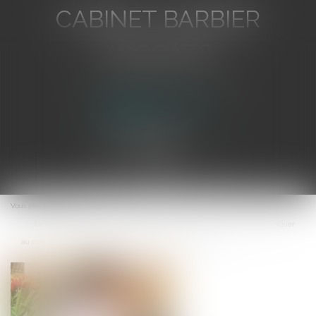
CABINET BARBIER
AVOCATS
Avocat au Barreau de Toulon
Ouvrir
le
Vous êtes ici :
Accueil
menu
Déontologie des professionnels de santé : les praticiens doivent communiquer
au conseil départemental de l'ordre leurs contrats d'exercice