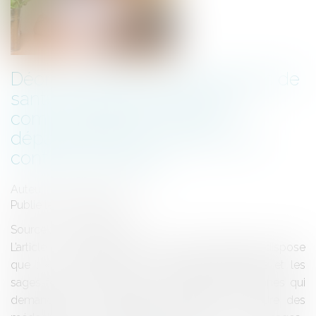
Déontologie des professionnels de
santé : les praticiens doivent
communiquer au conseil
départemental de l'ordre leurs
contrats d'exercice
Auteur : PORCHET Thomas
Publié le :
02/09/2022
Source :
www.eurojuris.fr
L’article L. 4113-9 du code de la santé publique, dispose
que : « Les médecins, les chirurgiens-dentistes et les
sages-femmes en exercice, ainsi que les personnes qui
demandent leur inscription au tableau de l'ordre des