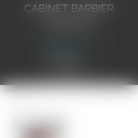
CABINET BARBIER
AVOCATS
Avocat au Barreau de Toulon
Ouvrir
le
Vous êtes ici :
Accueil
menu
La demande indemnitaire du saisi est-elle de la compétence du juge de
l’exécution ?