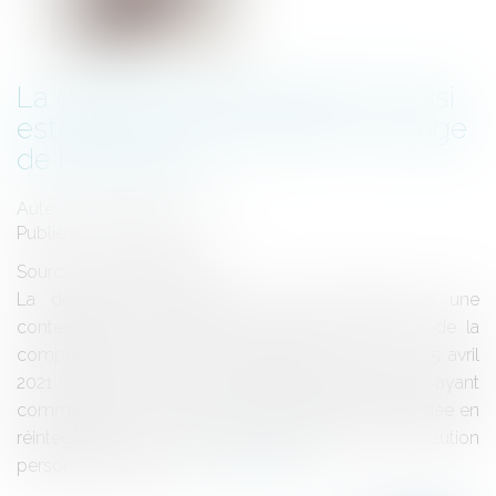
La demande indemnitaire du saisi
est-elle de la compétence du juge
de l’exécution ?
Auteur : PROVANSAL Alain
Publié le :
11/06/2021
Source :
www.eurojuris.fr
La demande indemnitaire du saisi n’étant pas une
contestation de la mesure d’exécution n’est pas de la
compétence du juge de l’exécution. Cass. Civ. 2, 15 avril
2021 (19-20281) A l’issue d’une longue procédure, ayant
commencé par une action paulienne déclarée fondée en
réintégration d’un immeuble apporté par une caution
personne physique à...
Lire la suite