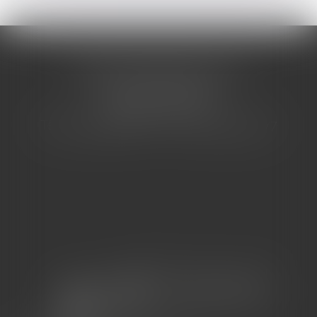
CABINET BARBIER AVOCATS
155 Avenue VAUBAN
83000 TOULON
Tél : 04 94 92 92 67 - Fax : 04 94 92 42 77