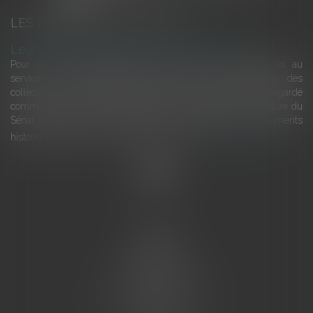
LES DERNIÈRES ACTUALITÉS
Le joug léger des monuments historiques
Pour une gestion patrimoniale des monuments historiques au
service du développement économique et touristique des
collectivités Le monument historique a longtemps été regardé
comme une charge. Le rapport que la commission de la culture du
Sénat a consacré, en juillet 2026, à la gestion des monuments
historiques invite à y voir aussi une ressour...
Lire la suite
Accueil
L'équipe
Eurojuris
Droit des affaires
Ventes aux enchères
Droit bancaire
Procédures civiles d'exécution
Honoraires