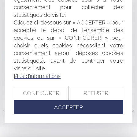
Avance en compte courant d’associé
consentement pour collecter des
Entreprises en difficulté : quelles sont les procédures
statistiques de visite.
spécifiques de sortie de la crise covid-19 ?
Cliquez ci-dessous sur « ACCEPTER » pour
Contentieux disciplinaire des médecins : un praticien
accepter le dépôt de l'ensemble des
ne peut pas antidater ou postdater un arrêt de travail
Recevabilité de l’action de la débitrice avant l’ouverture
cookies ou sur « CONFIGURER » pour
de la procédure
choisir quels cookies nécessitant votre
La demande indemnitaire du saisi est-elle de la
consentement seront déposés (cookies
compétence du juge de l’exécution ?
statistiques), avant de continuer votre
Casino arrive sur Amazon Prime
visite du site.
Pass vaccinal : sésame ou trompe l'oeil pour voyager ?
Plus d'informations
Décryptage du décret 7 juin 2021
Les fins de non-recevoir devant la Cour d'Appel : la
Cour de cassation a tranché !
CONFIGURER
REFUSER
ACCEPTER
<<
<
...
141
142
143
144
145
146
147
...
>
>>