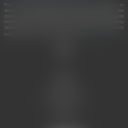
Pour une gestion patrimoniale des monuments historiques au
service du développement économique et touristique des
collectivités Le monument historique a longtemps été regardé
comme une charge. Le rapport que la commission de la culture du
Sénat a consacré, en juillet 2026, à la gestion des monuments
historiques invite à y voir aussi une ressour...
Lire la suite
Accueil
L'équipe
Eurojuris
Droit des affaires
Ventes aux enchères
Droit bancaire
Procédures civiles d'exécution
Honoraires
Contact
Assistantes juridiques
Actus
Articles