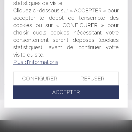
Répartition inégalitaire des résultats dans une société
statistiques de visite.
de personnes
Cliquez ci-dessous sur « ACCEPTER » pour
Clause d'indexation et réputation non écrite partielle
accepter le dépôt de l'ensemble des
Insuffisance des travaux réparatoires pris en charge et
cookies ou sur « CONFIGURER » pour
responsabilité de l’assureur ayant indemnisé un premier
choisir quels cookies nécessitant votre
sinistre
Droit de préemption et délégation : attention à la
consentement seront déposés (cookies
précision
statistiques), avant de continuer votre
Mandat ad hoc et cessation de paiement
visite du site.
Accord de distribution, reprise de fonds de commerce
Plus d'informations
et responsabilité délictuelle
CONFIGURER
REFUSER
<<
<
...
110
111
112
113
114
115
116
...
>
>>
ACCEPTER