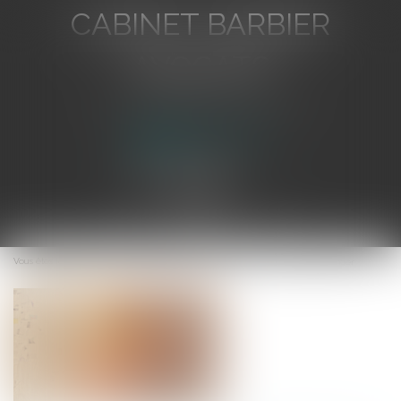
CABINET BARBIER
AVOCATS
Avocat au Barreau de Toulon
Ouvrir
le
Vous êtes ici :
Accueil
Délai de déclaration de créance et créancier étranger
menu