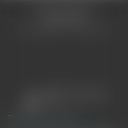
CABINET BARBIER AVOCATS
155 Avenue VAUBAN
83000 TOULON
Tél : 04 94 92 92 67 - Fax : 04 94 92 42 77
LES DERNIÈRES ACTUALITÉS
Le joug léger des monuments historiques