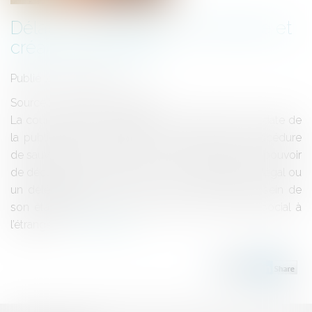
Délai de déclaration de créance et
créancier étranger
Publié le :
25/11/2022
Source :
www.actu-juridique.fr
La cour d’appel de Versailles qui constate qu’à la date de
la publication du jugement d’ouverture de la procédure
de sauvegarde, la personne de la société ayant le pouvoir
de déclarer sa créance, qu’elle fût le représentant légal ou
un délégataire de celui-ci, ne se trouvait pas au sein de
son établissement en France mais à son siège social à
l’étranger...
Lire la suite