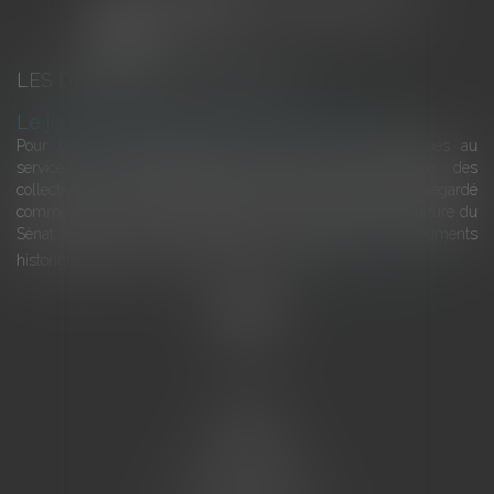
LES DERNIÈRES ACTUALITÉS
Le joug léger des monuments historiques
Pour une gestion patrimoniale des monuments historiques au
service du développement économique et touristique des
collectivités Le monument historique a longtemps été regardé
comme une charge. Le rapport que la commission de la culture du
Sénat a consacré, en juillet 2026, à la gestion des monuments
historiques invite à y voir aussi une ressour...
Lire la suite
Accueil
L'équipe
Eurojuris
Droit des affaires
Ventes aux enchères
Droit bancaire