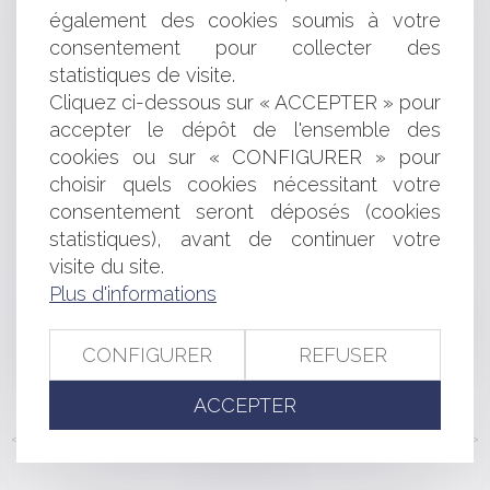
un ensemble de sociétés
également des cookies soumis à votre
Saint Thomas d'Aquin, le juge, et le domaine public :
consentement pour collecter des
l'indemnisation de la restitution
statistiques de visite.
Le devoir de mettre en garde la caution après la
Cliquez ci-dessous sur « ACCEPTER » pour
réforme du droit des sûretés
Le Kbis d'une SAS ne prouve pas que son directeur
accepter le dépôt de l'ensemble des
général peut la représenter à l'égard des tiers
cookies ou sur « CONFIGURER » pour
2021 : une année de records pour l’Autorité de la
choisir quels cookies nécessitant votre
concurrence
consentement seront déposés (cookies
Comptes consolidés : exemption et sanction pénale
statistiques), avant de continuer votre
pour défaut de leur établissement
visite du site.
La défiscalisation : erreur sur le mobile ou sur une
Plus d'informations
qualité essentielle de la chose vendue ?
Le jugement rejetant l'opposition contre un titre
exécutoire met fin à l'effet suspensif de la contestation,
CONFIGURER
REFUSER
même en cas d'appel
ACCEPTER
<<
<
...
116
117
118
119
120
121
122
...
>
>>