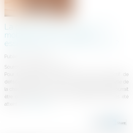
La défiscalisation : erreur sur le
mobile ou sur une qualité
essentielle de la chose vendue ?
Publié le :
19/07/2022
Source :
actu.dalloz-etudiant.fr
Pour la première fois, la Cour admet que l’objectif de
défiscalisation puisse constituer une qualité essentielle de
la chose vendue en sorte que la nullité du contrat pourrait
être obtenue dans le cas où cet objectif n’aura pas été
atteint...
Lire la suite