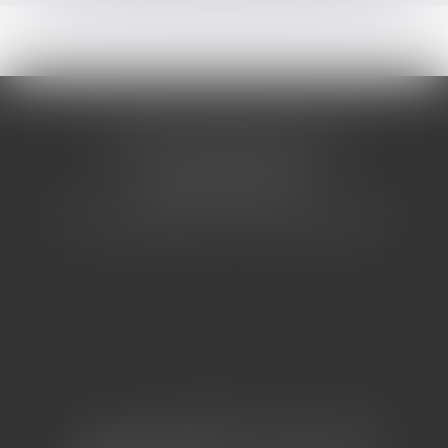
CABINET BARBIER AVOCATS
155 Avenue VAUBAN
83000 TOULON
Tél : 04 94 92 92 67 - Fax : 04 94 92 42 77