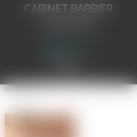
CABINET BARBIER
AVOCATS
Avocat au Barreau de Toulon
Ouvrir
le
Vous êtes ici :
Accueil
menu
La défiscalisation : erreur sur le mobile ou sur une qualité essentielle de la
chose vendue ?