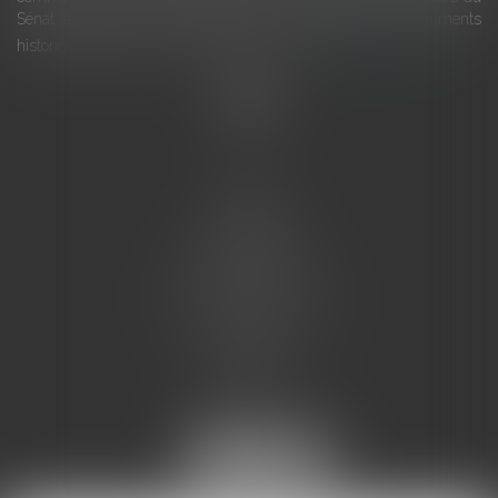
Sénat a consacré, en juillet 2026, à la gestion des monuments
historiques invite à y voir aussi une ressour...
Lire la suite
Accueil
L'équipe
Eurojuris
Droit des affaires
Ventes aux enchères
Droit bancaire
Procédures civiles d'exécution
Honoraires
Contact
Assistantes juridiques
Actus
Articles