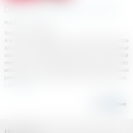
Définition du harcèlement sexuel
Publié le :
27/02/2014
Source :
www.eurojuris.fr
A la suite de la déclaration d'inconstitutionnalité de l'article
222-33 du code pénal, la loi du 6 août 2012 est venue
définir la notion d'harcèlement sexuel.Le Conseil d'Etat
vient de s'en inspirer largement pour juger de faits
antérieurs à son entrée en vigueur.C'est ainsi que la haute
juridiction énonce :"qu'il résulte de ces dispositions que...
Lire la suite
Historique