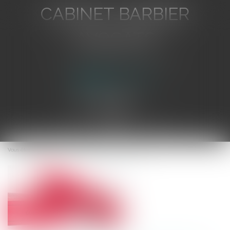
CABINET BARBIER
AVOCATS
Avocat au Barreau de Toulon
Ouvrir
le
Vous êtes ici :
Accueil
Définition du harcèlement sexuel
menu