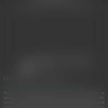
Tél : 04 94 92 92 67 - Fax : 04 94 92 42 77
LES DERNIÈRES ACTUALITÉS
Le joug léger des monuments historiques
Pour une gestion patrimoniale des monuments historiques au
service du développement économique et touristique des
collectivités Le monument historique a longtemps été regardé
comme une charge. Le rapport que la commission de la culture du