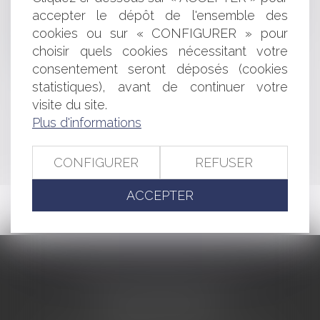
l’emploi et à la démocratie sociale
accepter le dépôt de l'ensemble des
Fonction publique: Harcèlement moral et protection
cookies ou sur « CONFIGURER » pour
fonctionnelle
choisir quels cookies nécessitant votre
Définition du harcèlement sexuel
consentement seront déposés (cookies
Continuité de l'urbanisation et territoire communal
statistiques), avant de continuer votre
visite du site.
<<
<
...
332
333
334
335
336
337
338
...
>
Plus d'informations
>>
CONFIGURER
REFUSER
ACCEPTER
CABINET BARBIER AVOCATS
155 Avenue VAUBAN
83000 TOULON