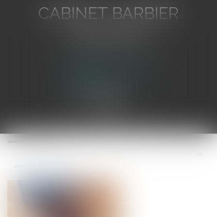
CABINET BARBIER
AVOCATS
Avocat au Barreau de Toulon
Ouvrir
le
Vous êtes ici :
Accueil
menu
La déclaration de cessation des paiements : un acte crucial pour les
entreprises en difficulté