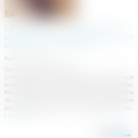
La déclaration de cessation des
paiements : un acte crucial pour les
entreprises en difficulté
Publié le :
14/09/2023
Source :
www.droits-pharmacie.fr
La déclaration de cessation des paiements est une étape
incontournable pour les entreprises en difficulté financière.
Elle constitue un acte juridique qui permet à l'entreprise
de se protéger face à ses créanciers et d'entamer une
procédure de redressement ou de liquidation judiciaire...
Lire la suite