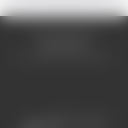
CABINET BARBIER AVOCATS
155 Avenue VAUBAN
83000 TOULON
Tél : 04 94 92 92 67 - Fax : 04 94 92 42 77