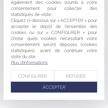
également des cookies soumis à votre
marchandises exclut les règles nationales, même celles
d’ordre public
consentement pour collecter des
Cession de contrôle commerciale et solidarité entre
statistiques de visite.
cédants
Cliquez ci-dessous sur « ACCEPTER » pour
La société civile immobilière et le droit de préemption
accepter le dépôt de l'ensemble des
urbain
cookies ou sur « CONFIGURER » pour
Responsabilité de l’agent immobilier face à
choisir quels cookies nécessitant votre
l’insolvabilité du vendeur
consentement seront déposés (cookies
Prévention des difficultés des exploitations
statistiques), avant de continuer votre
Un abandon de créance pour préserver le chiffre
d'affaires : une aide commercial déductible ?
visite du site.
Entreprises : quelles solutions en cas de difficultés de
Plus d'informations
paiement ?
Entreprise individuelle, exploitation personnelle et
CONFIGURER
REFUSER
exonération « Dutreil »
ACCEPTER
<<
<
...
84
85
86
87
88
89
90
...
>
>>