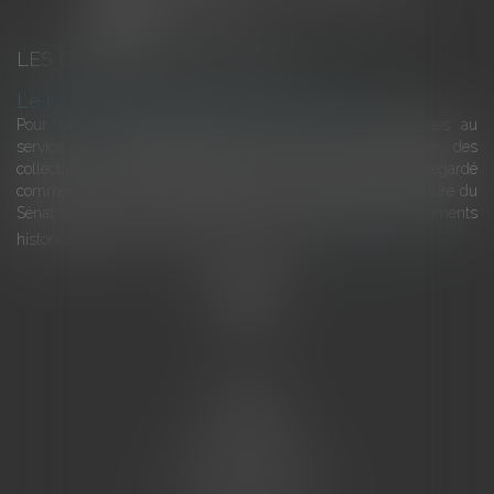
LES DERNIÈRES ACTUALITÉS
Le joug léger des monuments historiques
Pour une gestion patrimoniale des monuments historiques au
service du développement économique et touristique des
collectivités Le monument historique a longtemps été regardé
comme une charge. Le rapport que la commission de la culture du
Sénat a consacré, en juillet 2026, à la gestion des monuments
historiques invite à y voir aussi une ressour...
Lire la suite
Accueil
L'équipe
Eurojuris
Droit des affaires
Ventes aux enchères
Droit bancaire
Procédures civiles d'exécution