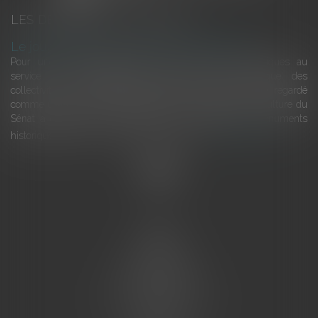
LES DERNIÈRES ACTUALITÉS
Le joug léger des monuments historiques
Pour une gestion patrimoniale des monuments historiques au
service du développement économique et touristique des
collectivités Le monument historique a longtemps été regardé
comme une charge. Le rapport que la commission de la culture du
Sénat a consacré, en juillet 2026, à la gestion des monuments
historiques invite à y voir aussi une ressour...
Lire la suite
Accueil
L'équipe
Eurojuris
Droit des affaires
Ventes aux enchères
Droit bancaire
Procédures civiles d'exécution
Honoraires