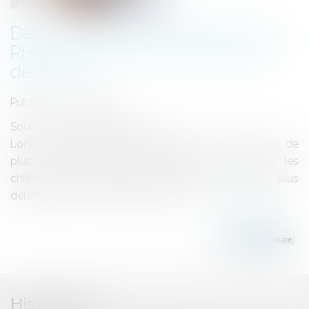
Dans les fusions-acquisitions, les
RH sont devenues le vrai facteur
de risque.
Publié le :
21/05/2026
Source :
www.maddyness.com
Lors d’opérations de fusion-acquisition ou de scission, de
plus en plus fréquentes, l’attention se porte sur les
chiffres. Pourtant, les RH jouent un rôle de plus en plus
déterminant, à tel point qu’ils peuvent ...
Lire la suite
Historique