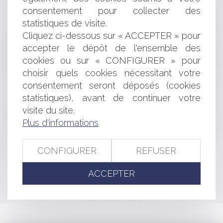
Transmission d’entreprise : comment préparer
consentement pour collecter des
sereinement la cession de sa société ?
statistiques de visite.
Le fonds chinois soutenu par l'État pour les semi-
Cliquez ci-dessous sur « ACCEPTER » pour
conducteurs est en pourparlers pour diriger le premier
cycle de financement de DeepSeek à 45 milliards de
accepter le dépôt de l'ensemble des
dollars.
cookies ou sur « CONFIGURER » pour
Matériaux de construction : la commission des affaires
choisir quels cookies nécessitant votre
économiques du Sénat saisit l’Autorité de la concurrence
consentement seront déposés (cookies
Nouvelles conditions d'accès au Registre des
statistiques), avant de continuer votre
bénéficiaires effectifs
visite du site.
Sécurité des articles vendus sur les marketplaces
Plus d'informations
étrangères : plus de 100 000 produits retirés du marché
Objectif reprise : faciliter la transmission des
entreprises
CONFIGURER
REFUSER
ACCEPTER
<<
<
...
4
5
6
7
8
9
10
...
>
>>