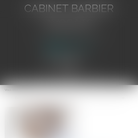
CABINET BARBIER
AVOCATS
Avocat au Barreau de Toulon
Ouvrir
le
Vous êtes ici :
Accueil
menu
Dans les fusions-acquisitions, les RH sont devenues le vrai facteur de risque.