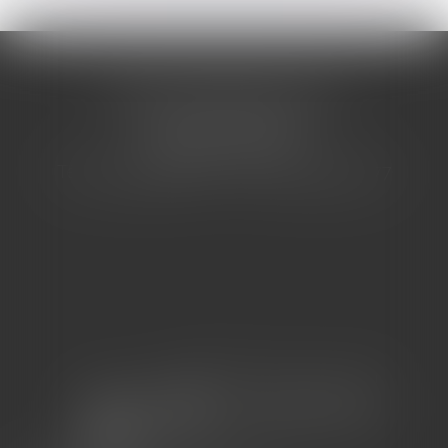
CABINET BARBIER AVOCATS
155 Avenue VAUBAN
83000 TOULON
Tél : 04 94 92 92 67 - Fax : 04 94 92 42 77