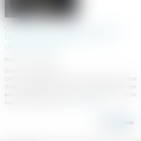
Cyberattaque : indemnisation de
l’assurance conditionnée à un
dépôt de plainte
Publié le :
21/03/2023
Source :
www.legifiscal.fr
Une loi du 24 janvier prévoit qu’une entreprise victime
d’une cyberattaque ne pourra être indemnisée par son
assureur qu’à la suite d’un dépôt de plainte (loi 2023-22 du
24 janvier 2023, articles 5 et 6...
Lire la suite