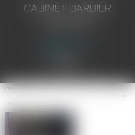
CABINET BARBIER
AVOCATS
Avocat au Barreau de Toulon
Ouvrir
le
Vous êtes ici :
Accueil
menu
Cyberattaque : indemnisation de l’assurance conditionnée à un dépôt de
plainte