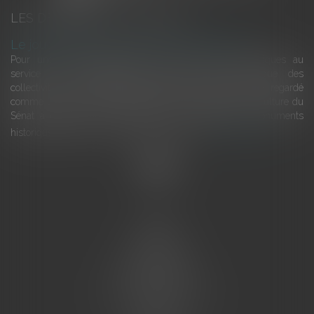
LES DERNIÈRES ACTUALITÉS
Le joug léger des monuments historiques
Pour une gestion patrimoniale des monuments historiques au
service du développement économique et touristique des
collectivités Le monument historique a longtemps été regardé
comme une charge. Le rapport que la commission de la culture du
Sénat a consacré, en juillet 2026, à la gestion des monuments
historiques invite à y voir aussi une ressour...
Lire la suite
Accueil
L'équipe
Eurojuris
Droit des affaires
Ventes aux enchères
Droit bancaire
Procédures civiles d'exécution
Honoraires