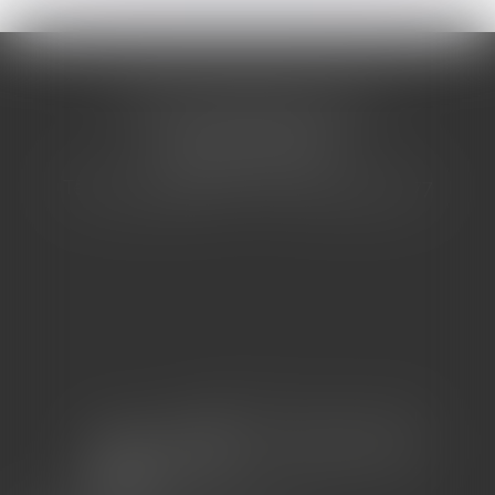
CABINET BARBIER AVOCATS
155 Avenue VAUBAN
83000 TOULON
Tél : 04 94 92 92 67 - Fax : 04 94 92 42 77