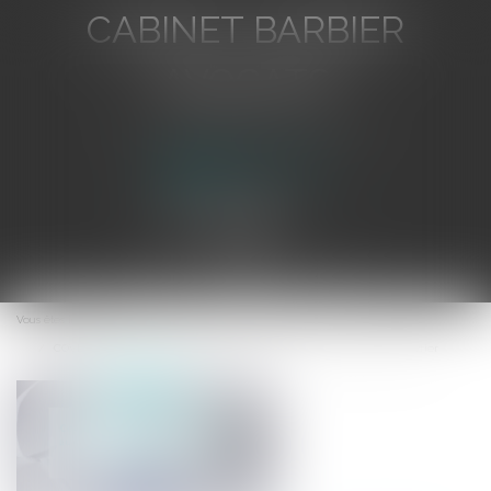
CABINET BARBIER
AVOCATS
Avocat au Barreau de Toulon
Ouvrir
le
Vous êtes ici :
Accueil
menu
COVID 19 - Le fonds de solidarité, l'actualisation par le décret du 22 février