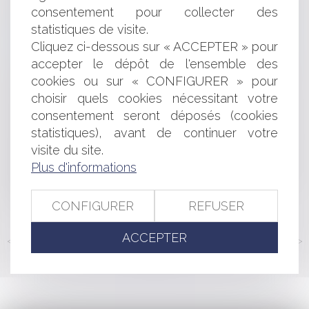
consentement pour collecter des
menacée, assurent les administrateurs judiciaires
statistiques de visite.
COVID 19 - Le fonds de solidarité, l'actualisation par le
décret du 22 février
Cliquez ci-dessous sur « ACCEPTER » pour
Les rappels de produits dangereux devront être
accepter le dépôt de l'ensemble des
déclarés sur le site internet RappelConso
cookies ou sur « CONFIGURER » pour
Les nouvelles conditions d’utilisation de WhatsApp :
choisir quels cookies nécessitant votre
quels changements pour les utilisateurs ?
consentement seront déposés (cookies
À propos de l’exclusion abusive de l’associé membre
statistiques), avant de continuer votre
d’une société d’avocats
visite du site.
Validité ou nullité du mandat d’agent sportif conclu par
échanges d’e-mails ?
Plus d'informations
La mise en cause des personnes publiques en cas de
défaut d'entretien normal des routes
CONFIGURER
REFUSER
ACCEPTER
<<
<
...
150
151
152
153
154
155
156
...
>
>>