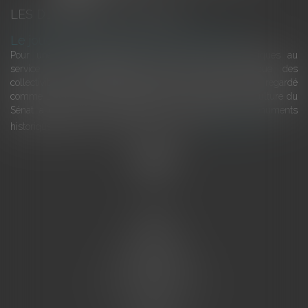
LES DERNIÈRES ACTUALITÉS
Le joug léger des monuments historiques
Pour une gestion patrimoniale des monuments historiques au
service du développement économique et touristique des
collectivités Le monument historique a longtemps été regardé
comme une charge. Le rapport que la commission de la culture du
Sénat a consacré, en juillet 2026, à la gestion des monuments
historiques invite à y voir aussi une ressour...
Lire la suite
Accueil
L'équipe
Eurojuris
Droit des affaires
Ventes aux enchères
Droit bancaire
Procédures civiles d'exécution
Honoraires