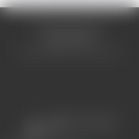
CABINET BARBIER AVOCATS
155 Avenue VAUBAN
83000 TOULON
Tél : 04 94 92 92 67 - Fax : 04 94 92 42 77