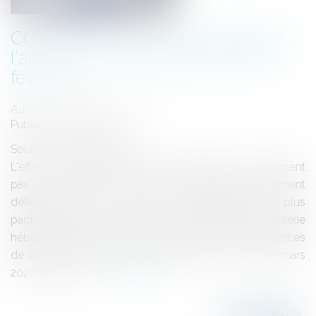
COVID 19 - Le fonds de solidarité,
l'actualisation par le décret du 22
février
Auteur : DROUINEAU Thomas
Publié le :
25/02/2021
Source :
www.eurojuris.fr
L'effort de la Nation auprès des entreprises ne se dément
pas. Nous savons que dans la période extrêmement
délicate que nous vivons les entrepreneurs, et plus
particulièrement les entreprises de restauration hôtellerie
hébergement subissent de plein fouet les conséquences
de la crise. L'État a mis en place dès le mois de mars
2020, par de le...
Lire la suite