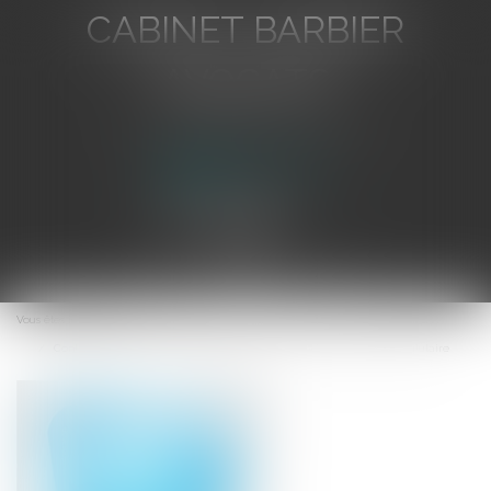
CABINET BARBIER
AVOCATS
Avocat au Barreau de Toulon
Ouvrir
le
Vous êtes ici :
Accueil
menu
Contrôle du juge sur le montant de la rémunération d'un agent non titulaire