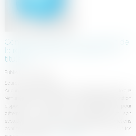
Contrôle du juge sur le montant de
la rémunération d'un agent non
titulaire
Publié le :
26/02/2014
Source :
www.eurojuris.fr
Aucune disposition législative ou règlementaire ne fixe la
rémunération des agents non titulaires.L'administration
dispose donc d'une large marge d'appréciation pour
déterminer le montant de la rémunération et son
évolution, en tenant compte notamment des fonctions
confiées à l'agent et de la qualification requise pour les