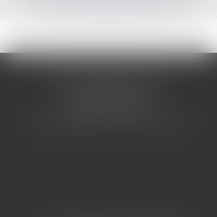
CABINET BARBIER AVOCATS
155 Avenue VAUBAN
83000 TOULON
Tél : 04 94 92 92 67 - Fax : 04 94 92 42 77