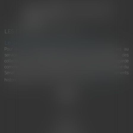
LES DERNIÈRES ACTUALITÉS
Le joug léger des monuments historiques
Pour une gestion patrimoniale des monuments historiques au
service du développement économique et touristique des
collectivités Le monument historique a longtemps été regardé
comme une charge. Le rapport que la commission de la culture du
Sénat a consacré, en juillet 2026, à la gestion des monuments
historiques invite à y voir aussi une ressour...
Lire la suite
Accueil
L'équipe
Eurojuris
Droit des affaires