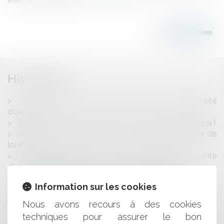
exercer.Les juridictio...
Lire la suite
Historique
La Suppression de servitude pour impossibilité
d’usage
Réforme de la carte judiciaire : dommages collatéraux !
Réforme du statut des baux commerciaux (Projet de
loi Pinel)
La surenchère du 10ème en matière de vente
d’immeuble aux enchères : un exercice coûteux
Contrôle du juge sur le montant de la rémunération
Information sur les cookies
d'un agent non titulaire
Frais de location d'un local et dépenses électorales
Nous avons recours à des cookies
Qu'est-ce qu'un accident de trajet?
techniques pour assurer le bon
Les documents liés à une procédure juridictionnelle