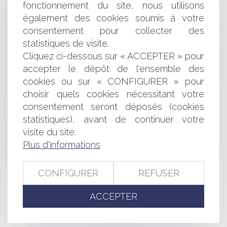
fonctionnement du site, nous utilisons
sont-ils communicables ?
également des cookies soumis à votre
Encadrement des stages: adoption de la proposition
consentement pour collecter des
de loi par l'Assemblée Nationale
Preuve du dépôt des objets volés dans le coffre-fort
statistiques de visite.
de sa chambre d’hôtel
Cliquez ci-dessous sur « ACCEPTER » pour
Financement des écoles Diwan : le tribunal
accepter le dépôt de l'ensemble des
administratif de rejette l’exception culturelle !
cookies ou sur « CONFIGURER » pour
Participation au concours et prise en charge des frais
choisir quels cookies nécessitant votre
d’inscription
consentement seront déposés (cookies
Relation distributeur / fournisseur : limites – notion de
statistiques), avant de continuer votre
déséquilibre significatif
visite du site.
Reconnaissance des votes blancs à compter du 1er
avril 2014
Plus d'informations
La réparation du préjudice suite à un cambriolage en
cas de faille du système d’alarme
CONFIGURER
REFUSER
ACCEPTER
<<
<
...
333
334
335
336
337
338
339
...
>
>>