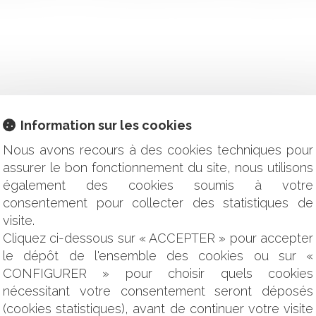
Information sur les cookies
électricité
Nous avons recours à des cookies techniques pour
assurer le bon fonctionnement du site, nous utilisons
r une veille de l'opinion
également des cookies soumis à votre
sable
consentement pour collecter des statistiques de
visite.
Cliquez ci-dessous sur « ACCEPTER » pour accepter
le dépôt de l'ensemble des cookies ou sur «
par Me Menjucq
CONFIGURER » pour choisir quels cookies
nécessitant votre consentement seront déposés
ires
(cookies statistiques), avant de continuer votre visite