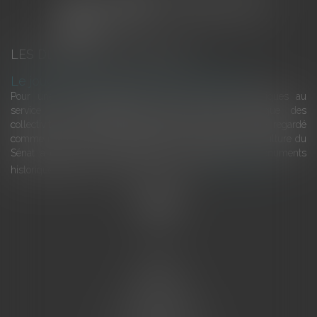
LES DERNIÈRES ACTUALITÉS
Le joug léger des monuments historiques
Pour une gestion patrimoniale des monuments historiques au
service du développement économique et touristique des
collectivités Le monument historique a longtemps été regardé
comme une charge. Le rapport que la commission de la culture du
Sénat a consacré, en juillet 2026, à la gestion des monuments
historiques invite à y voir aussi une ressour...
Lire la suite
Accueil
L'équipe
Eurojuris
Droit des affaires
Ventes aux enchères