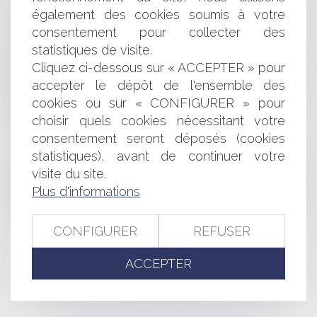
Affaire Vincent Lambert : les différents
également des cookies soumis à votre
rebondissements de la journée du 24 juin
consentement pour collecter des
Modification des modalités de dépôt des titres de
statistiques de visite.
propriété industrielle auprès de l'INPI
Cliquez ci-dessous sur « ACCEPTER » pour
Répartition des sièges de conseillers communautaires
accepter le dépôt de l'ensemble des
entre les communes membres d'une communauté de
communes ou d'une communauté d'agglomération
cookies ou sur « CONFIGURER » pour
Bientôt la possibilité de déshériter ses enfants
choisir quels cookies nécessitant votre
Canal + et BeIn Sports: pas de concurrence déloyale
consentement seront déposés (cookies
Rupture conventionnelle et transaction
statistiques), avant de continuer votre
Rapport du CNNum sur la neutralité des plateformes
visite du site.
Exonération des plus-values immobilières réalisées par
Plus d'informations
des non-résidents au titre de la cession d'un logement
situé en France
CONFIGURER
REFUSER
<<
<
...
324
325
326
327
328
329
330
...
>
ACCEPTER
>>