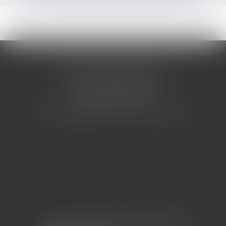
CABINET BARBIER AVOCATS
155 Avenue VAUBAN
83000 TOULON
Tél : 04 94 92 92 67 - Fax : 04 94 92 42 77