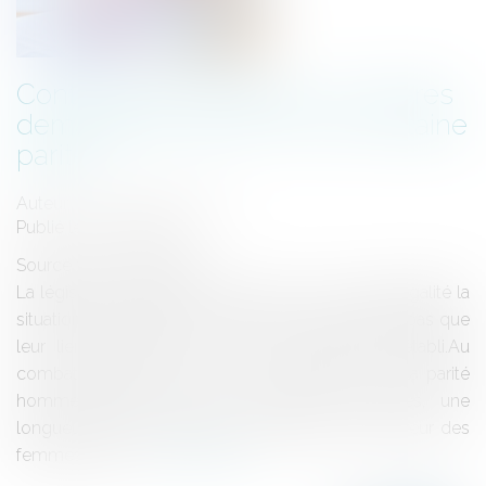
Contestation de filiation: Les pères
demandent justice ( et une certaine
parité)
Auteur : DAUPTAIN François
Publié le :
02/07/2014
Source :
www.eurojuris.fr
La législation actuelle ne met pas sur un pied d’égalité la
situation du père et de la mère qui ne souhaitent pas que
leur lien de filiation vis-à-vis de l’enfant soit établi.Au
combat légitime mené par les féministes pour la parité
homme-femme dans de nombreux domaines, une
longueur d’avance juridique existe toujours en faveur des
femmes sur la...
Lire la suite