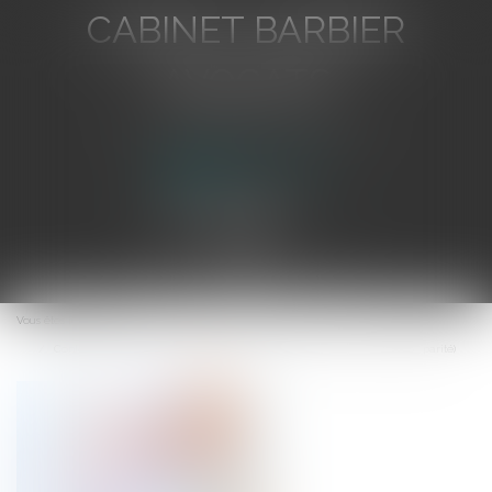
CABINET BARBIER
AVOCATS
Avocat au Barreau de Toulon
Ouvrir
le
Vous êtes ici :
Accueil
menu
Contestation de filiation: Les pères demandent justice ( et une certaine parité)