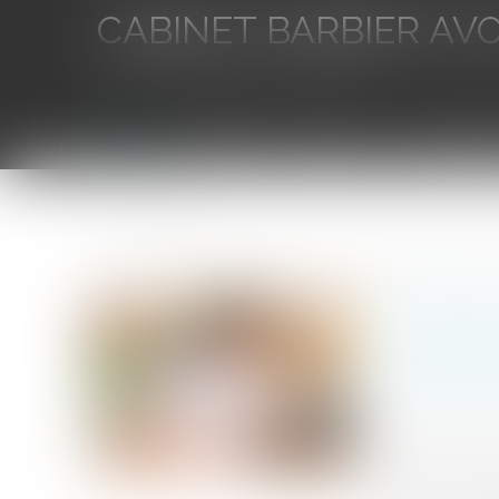
CABINET BARBIER AV
Avocat au Barreau de Toulon
Accueil
L'équipe
Eurojuris
Droit des aff
Vous êtes ici :
Accueil
Contentieux disciplinaire des médecins : le défaut de production en 
Contentie
d'exempla
introduit
Auteur : PORC
Publié le :
29/0
Source :
www.eu