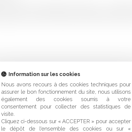
26-11 du code de la santé publique, dispose que : « Les plaintes
e copies, en nombre égal à celui des parties, augmenté de 
s requêtes et mémoires, sauf lorsque leur nombre, leur volume o
Information sur les cookies
icien ne peut tenir un patient dans l'ignorance d'un diagnostic,
Nous avons recours à des cookies techniques pour
assurer le bon fonctionnement du site, nous utilisons
ion forcée
également des cookies soumis à votre
la liquidation judiciaire simplifiée
consentement pour collecter des statistiques de
lement moral ne commet pas de faute grave
visite.
Cliquez ci-dessous sur « ACCEPTER » pour accepter
éfaut de production en nombre d'exemplaires requis n'est pas
le dépôt de l'ensemble des cookies ou sur «
le de l'ordre des médecins