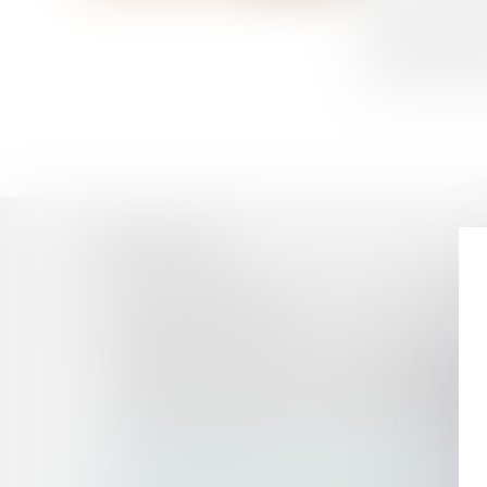
L’article R. 41
accompagnées d
l'appui de leur
Historique
Contentieux disciplinaire des médecins : un prat
lui-même la demande
Contentieux de l'indu de RSA : office du juge
Signification de jugement : préalable à l’exécut
Pas de recours contre la décision d’ouverture de 
Un salarié qui explose sous l'effet d’un harcè
Champ d'application de l'interdiction de gérer
Contentieux disciplinaire des médecins : le d
introduite devant la Chambre disciplinaire nationa