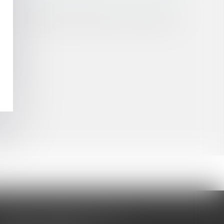
entiels ? Zigzag jurisprudentiel et jugement de
rité
CABINET BARBIER AVOCATS