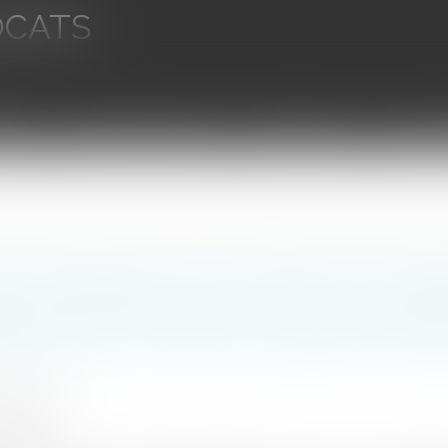
OCATS
aires
Ventes aux enchères
Droit bancaire
Procédur
nombre d'exemplaires requis n'est pas un motif d'irrecevabilité d'une requête en appel introdu
ux disciplinaire des médecins : le dé
ires requis n'est pas un motif d'irrece
e devant la Chambre disciplinaire nati
HET Thomas
6/2021
rojuris.fr