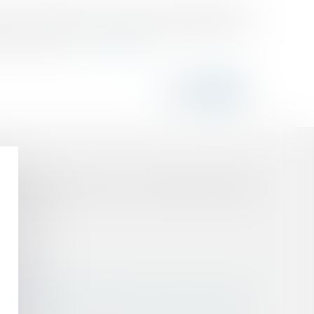
 et requêtes doivent, à peine d'irrecevabilité, être
deux. Lorsque les parties joignent des pièces à
u leurs carac...
Lire la suite
 uniquement dans le cas où ce dernier en aurait fait
 un motif d'irrecevabilité d'une requête en appel