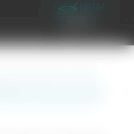
es civiles d'exécution
Honoraires
Contact
ite devant la Chambre disciplinaire nationale de l'ordre des médecins
faut de production en nombre
vabilité d'une requête en appel
onale de l'ordre des médecins