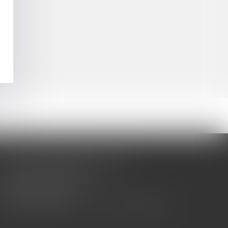
CABINET BARBIER AVOCATS
155 Avenue VAUBAN
83000 TOULON
Tél : 04 94 92 92 67 - Fax : 04 94 92 42 77