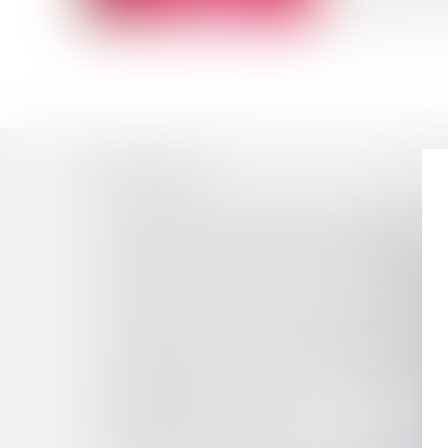
ont répondu à c
Historique
La saisie immobilière et le surendettement
Publication de la loi autorisant la recherche sur
Organismes sans but lucratif et impôts comme
Le CLCV porte plainte contre dix opérateurs de
Vacances 2013: les conseils aux consommateu
Adoption par l'Assemblée nationale de la loi su
La taxe de 35 euros pour saisir la justice bient
Point d'étape sur les actions répressives à l'
Publication de l'ordonnance relative au content
Baisse du taux du Livret A
Recevabilité des conclusions d'intimé: pas de 