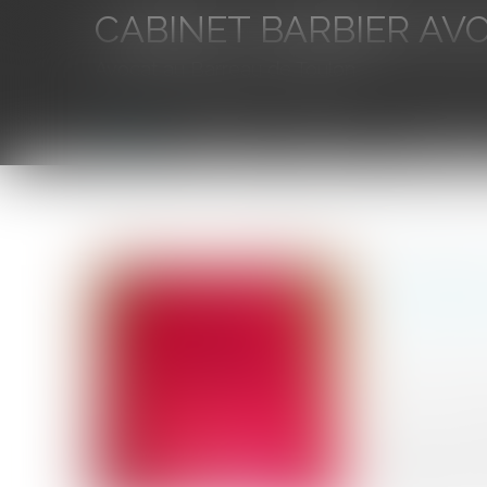
CABINET BARBIER AV
Avocat au Barreau de Toulon
Accueil
L'équipe
Eurojuris
Droit des aff
Vous êtes ici :
Accueil
Constitutionnalité du droit de délaissement d'un 
Constitut
emplacem
Auteur : ROUSS
Publié le :
19/0
Source :
www.eu
L'absence de d
délaissement es