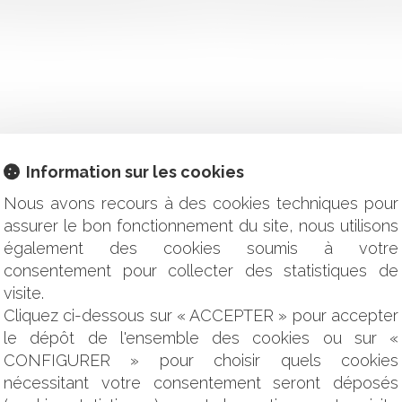
ette question dans une décision n° 2013-325 QPC du 21 juin 201
Information sur les cookies
Nous avons recours à des cookies techniques pour
 l’embryon
assurer le bon fonctionnement du site, nous utilisons
rciaux
également des cookies soumis à votre
 la téléphonie mobile
consentement pour collecter des statistiques de
rs
r l’indépendance de l’audiovisuel public
visite.
ôt supprimée
Cliquez ci-dessous sur « ACCEPTER » pour accepter
encontre de Google en Europe
le dépôt de l'ensemble des cookies ou sur «
ieux de l'urbanisme
CONFIGURER » pour choisir quels cookies
nécessitant votre consentement seront déposés
séances de rattrapage