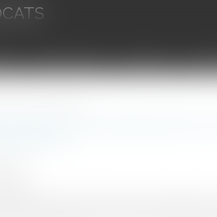
OCATS
aires
Ventes aux enchères
Droit bancaire
Procédur
terrain inscrit en emplacement réservé
ionnalité du droit de délaissement d'un 
ent réservé
E Christian
7/2013
rojuris.fr
roit de rétrocession au bénéfice de l'ancien propriétaire d'
t-elle inconstitutionnelle ?C. Constit, QPC, 21 juin 2013C'est 