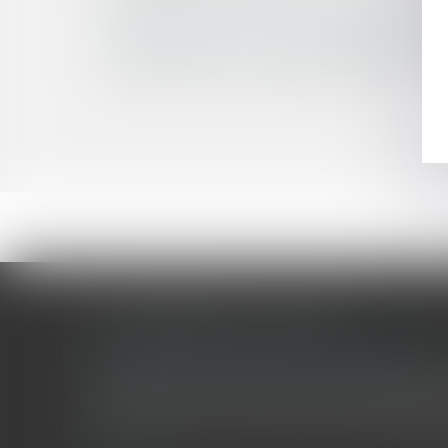
Procédure de divorce: l'effet dévolutif de l’app
Constitutionnalité du droit de délaissement d'u
Affaire Tapie: le recours à l’arbitrage était-il légal 
La révision des valeurs locatives foncières ...
LES DERNIÈRES ACTUALITÉS
Le joug léger des monuments historiques
Pour une gestion patrimoniale des monuments historique
collectivités Le monument historique a longtemps été r
culture du Sénat a consacré, en juillet 2026, à la gestion 