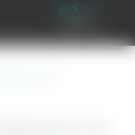
es civiles d'exécution
Honoraires
Contact
terrain inscrit en
un emplacement réservé qui à exercer son droit de
par la négative que les Sages de la rue Montpensier