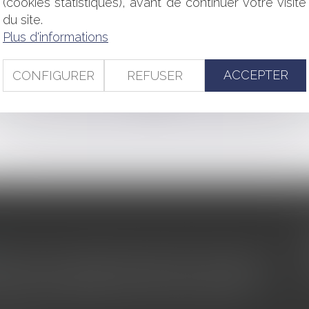
(cookies statistiques), avant de continuer votre visite
el et le maintien du devoir de secours
du site.
n terrain inscrit en emplacement réservé
Plus d'informations
et justifié ?
ACCEPTER
CONFIGURER
REFUSER
<<
<
...
348
349
350
351
352
353
354
...
>
>>
s au service du développement économique et touristique des
egardé comme une charge. Le rapport que la commission de la
des monuments historiques invite à y voir aussi une ressour...