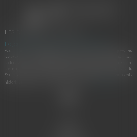
LES DERNIÈRES ACTUALITÉS
Le joug léger des monuments historiques
Pour une gestion patrimoniale des monuments historiques au
service du développement économique et touristique des
collectivités Le monument historique a longtemps été regardé
comme une charge. Le rapport que la commission de la culture du
Sénat a consacré, en juillet 2026, à la gestion des monuments
historiques invite à y voir aussi une ressour...
Lire la suite
Accueil
L'équipe
Eurojuris
Droit des affaires