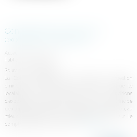
Consignation des loyers et
exception d'inexécution
Auteur : MEDINA Jean-Luc
Publié le :
07/09/2023
Source :
www.eurojuris.fr
La Cour de cassation vient de traiter une question
éminemment courante dans la pratique. Lorsque le
locataire n’est pas satisfait de ses conditions
d’exploitation, il a tendance à vouloir, au nom du principe
d’exception d’inexécution, ne plus régler ses loyers ou, au
mieux, procéder à leur consignation souvent sur le
compte CARPA d’un Avocat ou...
Lire la suite