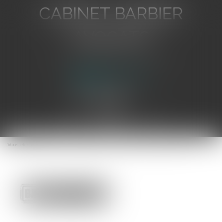
CABINET BARBIER
AVOCATS
Avocat au Barreau de Toulon
Ouvrir
le
Vous êtes ici :
Accueil
Consignation des loyers et exception d'inexécution
menu