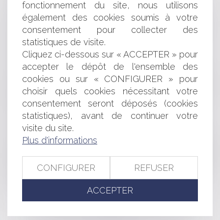
fonctionnement du site, nous utilisons
L’injonction du Juge de procéder au réexamen ne
également des cookies soumis à votre
permet pas, à elle seule, la naissance d’un permis tacite
consentement pour collecter des
Procédure collective du sous-traitant : limite des
statistiques de visite.
obligations du maître d'ouvrage
Reconstitution des capitaux propres : publication du
Cliquez ci-dessous sur « ACCEPTER » pour
décret d’application
accepter le dépôt de l'ensemble des
Football : l’interdiction de « tout signe ou tenue
cookies ou sur « CONFIGURER » pour
manifestant ostensiblement une appartenance politique,
choisir quels cookies nécessitant votre
philosophique, religieuse ou syndicale » édictée par la
consentement seront déposés (cookies
FFF est adaptée et proportionnée
statistiques), avant de continuer votre
La mode des levées de fonds : L’évolution du
visite du site.
financement dans l’industrie
Le caractère définitif d’une décision jugeant irrégulière
Plus d'informations
l’offre d’un candidat le prive de tout intérêt à agir en référé
précontractuel dans le cadre de la procédure d’attribution
CONFIGURER
REFUSER
Publicité trompeuse : comprendre et agir face aux
pratiques déloyales
ACCEPTER
<<
<
...
85
86
87
88
89
90
91
...
>
>>