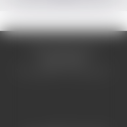
CABINET BARBIER AVOCATS
155 Avenue VAUBAN
83000 TOULON
Tél : 04 94 92 92 67 - Fax : 04 94 92 42 77