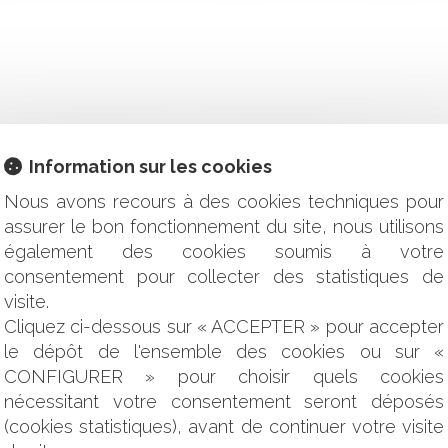
itutionnalité transmises au Conseil Constitutionnel
Information sur les cookies
ses
Nous avons recours à des cookies techniques pour
rop perçu
assurer le bon fonctionnement du site, nous utilisons
ion des salariés pacsés
également des cookies soumis à votre
mpôts dans les Zones d'aménagement du territoire
 en matière familiale
consentement pour collecter des statistiques de
sme a t-elle un avenir?
visite.
Cliquez ci-dessous sur « ACCEPTER » pour accepter
rité dans les conditions de vie
le dépôt de l'ensemble des cookies ou sur «
règle non bis in idem
CONFIGURER » pour choisir quels cookies
mer les candidats de la méthode de notation des offres
nécessitant votre consentement seront déposés
(cookies statistiques), avant de continuer votre visite
commercial