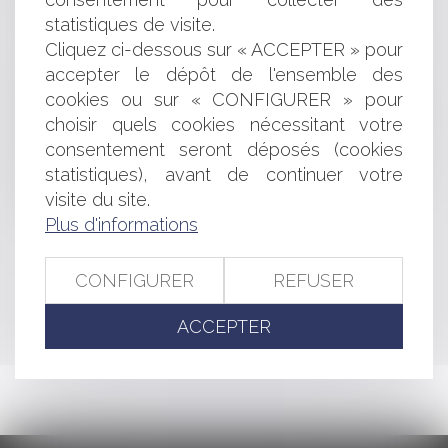
Bail commercial : définition, renouvellement, résiliation
statistiques de visite.
- Toute la franchise
Cliquez ci-dessous sur « ACCEPTER » pour
Inscription au fichier national automatisé des
empreintes génétiques et respect de la vie privée
accepter le dépôt de l'ensemble des
Actions en dommages et intérêts du fait des pratiques
cookies ou sur « CONFIGURER » pour
anticoncurrentielles : dépôt au Sénat
choisir quels cookies nécessitant votre
Saisie immobilière : frais de poursuite et vente forcée
consentement seront déposés (cookies
du bien immobilier
statistiques), avant de continuer votre
Accès à l'AMP pour les couples de femmes ou les
visite du site.
femmes seules : avis positif du CCNE
Plus d'informations
<<
<
...
257
258
259
260
261
262
263
...
>
CONFIGURER
REFUSER
>>
ACCEPTER