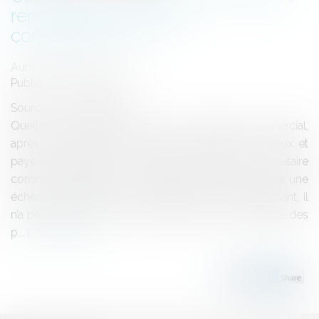
renonciation : Quelles
conséquences ?
Auteur : MEDINA Jean-Luc
Publié le :
05/07/2017
Source :
www.eurojuris.fr
Quelles conséquences lorsqu'un locataire commercial,
après avoir délivré un congé, ne quitte pas les lieux et
paye une indemnité d'occupation au bailleur? Un locataire
commercial a délivré un congé le 28 mars 2008 pour une
échéance triennale au 30 septembre 2008. Cependant, il
n’a pas quitté les lieux à cette date et ensuite engagé des
p...
Lire la suite