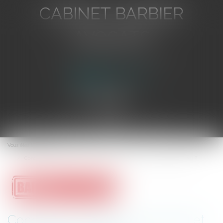
CABINET BARBIER
AVOCATS
Avocat au Barreau de Toulon
Ouvrir
le
Vous êtes ici :
Accueil
menu
Congé du locataire commercial et renonciation : Quelles conséquences ?
Congé du locataire commercial et