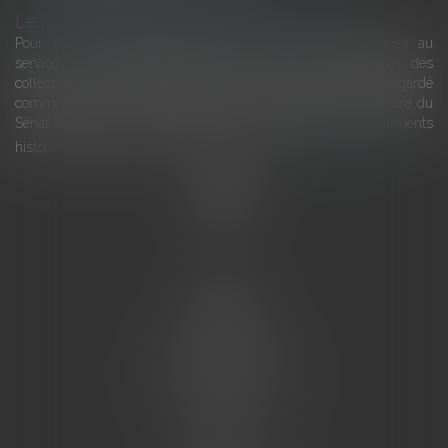
Le joug léger des monuments historiques
Pour une gestion patrimoniale des monuments historiques au
service du développement économique et touristique des
collectivités Le monument historique a longtemps été regardé
comme une charge. Le rapport que la commission de la culture du
Sénat a consacré, en juillet 2026, à la gestion des monuments
historiques invite à y voir aussi une ressour...
Lire la suite
Accueil
L'équipe
Eurojuris
Droit des affaires
Ventes aux enchères
Droit bancaire
Procédures civiles d'exécution
Honoraires
Contact
Assistantes juridiques
Actus