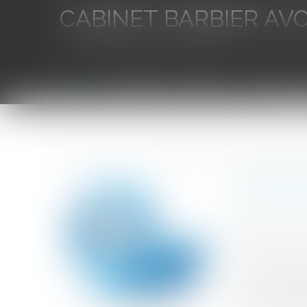
CABINET BARBIER AV
Avocat au Barreau de Toulon
Accueil
L'équipe
Eurojuris
Droit des aff
Vous êtes ici :
Accueil
Conditions générales d’utilisation (CGU) : quelles 
Condition
d'opposab
Auteur : BOUT
Publié le :
03/0
Source :
www.eu
La clause attri
ou de fournitur