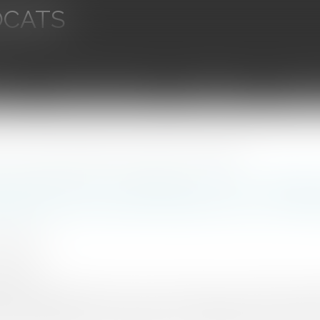
OCATS
aires
Ventes aux enchères
Droit bancaire
Procédur
sont les conditions d'opposabilité d'une clause attributive de compétence ?
s générales d’utilisation (CGU) : quelle
ilité d'une clause attributive de com
ON Arnaud
5/2021
rojuris.fr
butive de compétence est l’un des atouts des conditions général
e de prestations de service (que nous identifierons ici par les