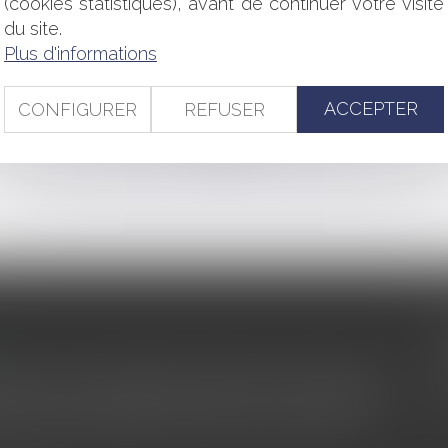
(cookies statistiques), avant de continuer votre visite
nistration (commerces de restauration)
du site.
naire évincé par le plan de redressement
Plus d'informations
e des marchés publics
ACCEPTER
CONFIGURER
REFUSER
<<
<
...
145
146
147
148
149
150
151
...
>
>>
s au service du développement économique et touristique des
egardé comme une charge. Le rapport que la commission de la
des monuments historiques invite à y voir aussi une ressour...