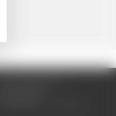
CABINET BARBIER AVOCATS
155 Avenue VAUBAN
83000 TOULON
Tél : 04 94 92 92 67 - Fax : 04 94 92 42 77