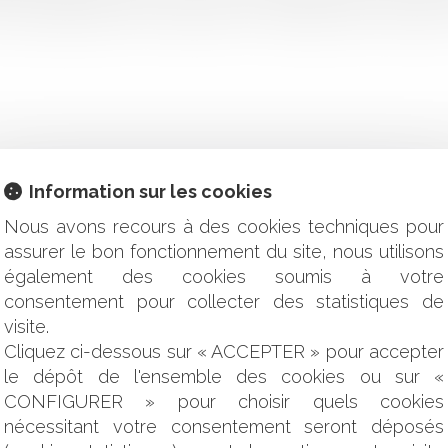
 clause attributive de compétence ? Classiquement, cette claus
Information sur les cookies
r, la justice la bloque dans leur garage depuis 18 mois
Nous avons recours à des cookies techniques pour
 SCPI logistique
assurer le bon fonctionnement du site, nous utilisons
s fournir dans le cadre des recherches de reclassement dans
également des cookies soumis à votre
les sont les conditions d'opposabilité d'une clause attributive
consentement pour collecter des statistiques de
timentale entre deux collègues de travail peut-elle constituer 
visite.
us d’abrogation : même objet ?
Cliquez ci-dessous sur « ACCEPTER » pour accepter
et 27 juin 2021 : quelles seront les modalités de déroulement 
le dépôt de l'ensemble des cookies ou sur «
ut nuire gravement à l’entreprise !
CONFIGURER » pour choisir quels cookies
la prime doit être incluse dans le calcul du TEG
nécessitant votre consentement seront déposés