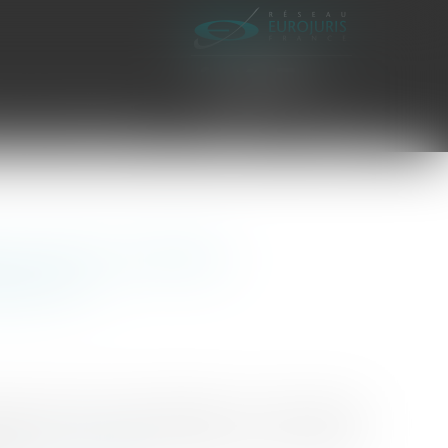
es civiles d'exécution
Honoraires
Contact
s sont les conditions
pétence ?
es qu’elles soient d’utilisation, de vente, d’achat
 termes de « conditions générales » par simplicité).