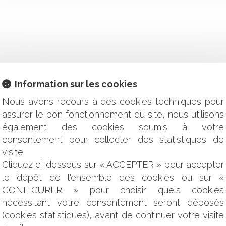
ptembre
Information sur les cookies
 la Constitution
Nous avons recours à des cookies techniques pour
assurer le bon fonctionnement du site, nous utilisons
également des cookies soumis à votre
EX
angues régionales
consentement pour collecter des statistiques de
prises du CAC 40
visite.
ention de sûreté
Cliquez ci-dessous sur « ACCEPTER » pour accepter
le dépôt de l'ensemble des cookies ou sur «
CONFIGURER » pour choisir quels cookies
ance décès
nécessitant votre consentement seront déposés
(cookies statistiques), avant de continuer votre visite
ompagne