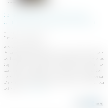
Condamnation à la démolition
d’une villa menacée par l’érosion
Auteur : DALLEMANE Elorri
Publié le :
12/11/2024
Source :
www.eurojuris.fr
Par un jugement du 1er octobre 2024, le Tribunal Judiciaire
de Bordeaux a condamné le propriétaire d’une villa au
Cap Ferret à la démolir. En février 2017, un permis de
construire a été délivré sur la commune de Lège-Cap-
Ferret pour la démolition d'une maison et la réalisation
d'une nouvelle construction, avenue de la Conche. Sur
déféré pré...
Lire la suite