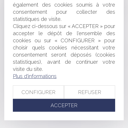
Matériel électrique : l’Autorité prononce une sanction
également des cookies soumis à votre
de 470 millions d’euros à l’encontre des fabricants
consentement pour collecter des
Schneider Electric et Legrand et des distributeurs Rexel et
statistiques de visite.
Sonepar
Cliquez ci-dessous sur « ACCEPTER » pour
Dossier de surendettement : précisions sur l’action en
relevé de forclusion
accepter le dépôt de l'ensemble des
Bail à construction : conséquences de la résiliation
cookies ou sur « CONFIGURER » pour
amiable et défaut d'entretien
choisir quels cookies nécessitant votre
Enercoop Midi-Pyrénées lance une levée de fonds
consentement seront déposés (cookies
citoyenne pour développer de nouveaux parcs solaires
statistiques), avant de continuer votre
Nullité d’un contrat de location avec option d’achat
visite du site.
pour défaut de contrepartie personnelle
Plus d'informations
Fin du portail public pour la facturation électronique ?
Valoriser son entreprise et optimiser sa transmission
L'habitabilité de l'ouvrage pour seul critère de la
CONFIGURER
REFUSER
réception judiciaire
ACCEPTER
<<
<
...
45
46
47
48
49
50
51
...
>
>>