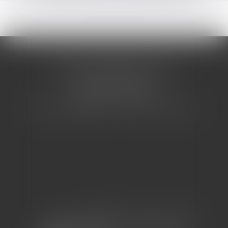
CABINET BARBIER AVOCATS
155 Avenue VAUBAN
83000 TOULON
Tél : 04 94 92 92 67 - Fax : 04 94 92 42 77