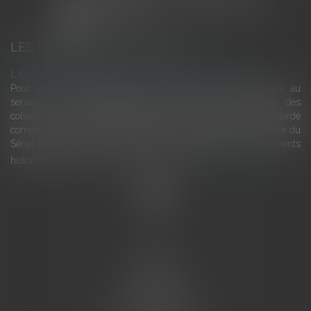
LES DERNIÈRES ACTUALITÉS
Le joug léger des monuments historiques
Pour une gestion patrimoniale des monuments historiques au
service du développement économique et touristique des
collectivités Le monument historique a longtemps été regardé
comme une charge. Le rapport que la commission de la culture du
Sénat a consacré, en juillet 2026, à la gestion des monuments
historiques invite à y voir aussi une ressour...
Lire la suite
Accueil
L'équipe
Eurojuris
Droit des affaires
Ventes aux enchères
Droit bancaire