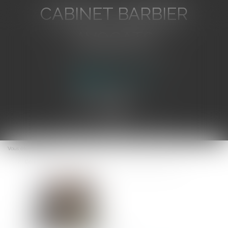
CABINET BARBIER
AVOCATS
Avocat au Barreau de Toulon
Ouvrir
le
Vous êtes ici :
Accueil
menu
Condamnation à la démolition d’une villa menacée par l’érosion