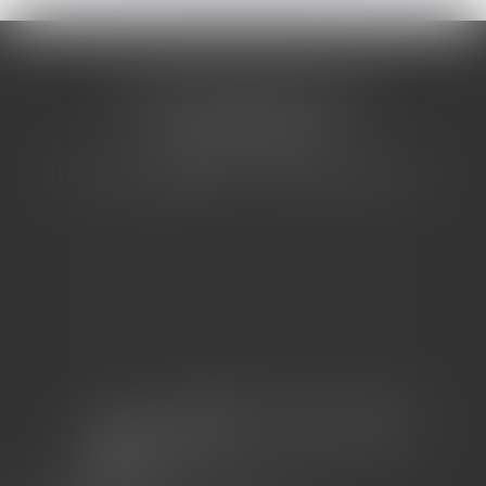
CABINET BARBIER AVOCATS
155 Avenue VAUBAN
83000 TOULON
Tél : 04 94 92 92 67 - Fax : 04 94 92 42 77