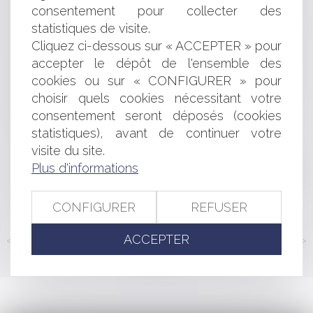
consentement pour collecter des
Le niveau de réparabilité des équipements électriques
ou électroniques doit désormais être indiqué
statistiques de visite.
L’établissement par le Maire de la liste des enfants de la
Cliquez ci-dessous sur « ACCEPTER » pour
commune soumis à l'obligation scolaire
accepter le dépôt de l'ensemble des
Entreprises en difficulté : les banques donnent plus de
cookies ou sur « CONFIGURER » pour
temps pour rembourser les crédits
choisir quels cookies nécessitant votre
Chefs d’entreprise mariés sous la PAA : « coup d’arrêt »
consentement seront déposés (cookies
sur la clause d’exclusion des biens professionnels
statistiques), avant de continuer votre
Recours entre coobligés : la résistance s'organise !
visite du site.
Harcèlement moral et charge de la preuve
Les Direccte remplacées par les Dreets au 1er avril 2021
Plus d'informations
L'appréciation par le juge disciplinaire d'une position de
principe hostile à la vaccination
CONFIGURER
REFUSER
ACCEPTER
<<
<
...
152
153
154
155
156
157
158
...
>
>>