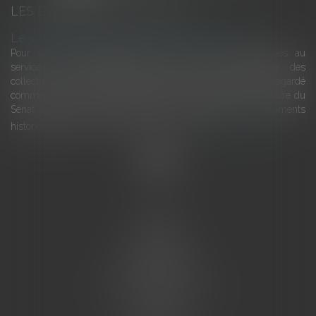
LES DERNIÈRES ACTUALITÉS
Le joug léger des monuments historiques
Pour une gestion patrimoniale des monuments historiques au
service du développement économique et touristique des
collectivités Le monument historique a longtemps été regardé
comme une charge. Le rapport que la commission de la culture du
Sénat a consacré, en juillet 2026, à la gestion des monuments
historiques invite à y voir aussi une ressour...
Lire la suite
Accueil
L'équipe
Eurojuris
Droit des affaires
Ventes aux enchères
Droit bancaire
Procédures civiles d'exécution
Honoraires
Contact