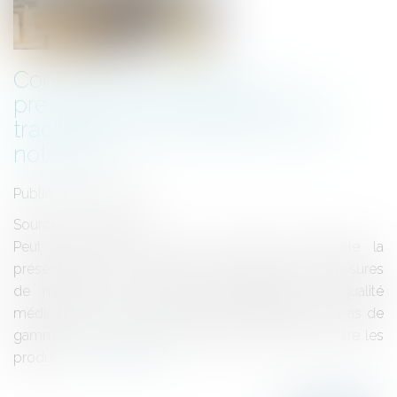
Concurrence déloyale : la
présentation de produits sur un
tract peut porter atteinte à leur
notoriété
Publié le :
05/02/2021
Source :
www.efl.fr
Peut être constitutive de concurrence déloyale la
présentation par un distributeur discount de chaussures
de marque sur des tracts publicitaires de qualité
médiocre, aux côtés de produits alimentaires ou bas de
gamme, peu important l’absence de confusion entre les
produits...
Lire la suite