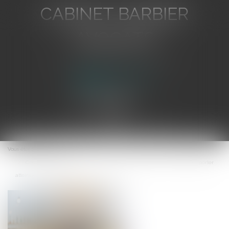
CABINET BARBIER
AVOCATS
Avocat au Barreau de Toulon
Ouvrir
le
Vous êtes ici :
Accueil
menu
Concurrence déloyale : la présentation de produits sur un tract peut porter
atteinte à leur notoriété