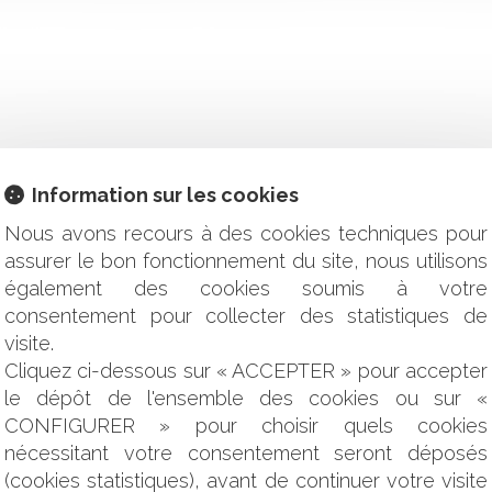
Information sur les cookies
Nous avons recours à des cookies techniques pour
assurer le bon fonctionnement du site, nous utilisons
également des cookies soumis à votre
s
consentement pour collecter des statistiques de
visite.
Cliquez ci-dessous sur « ACCEPTER » pour accepter
u contentieux
le dépôt de l'ensemble des cookies ou sur «
CONFIGURER » pour choisir quels cookies
ce
nécessitant votre consentement seront déposés
(cookies statistiques), avant de continuer votre visite